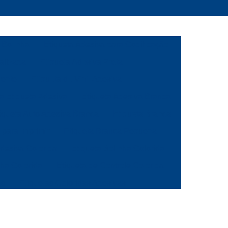
 Bolinha
Etiqueta Adesiva para Codificação
alizada
Etiqueta Adesiva Preta
rente
Etiqueta de Vinil Adesiva
ca Etiqueta Adesiva
Etiqueta Adesiva Branca
iqueta Auto Adesiva Branca
Etiqueta Branca
 para Imprimir
Etiqueta Branca Pequena
Adesiva Colorida
Etiqueta Bolinha Colorida
nha Colorida
Etiqueta de Controle Colorida
as
Etiquetas Coloridas Adesivas
ola
Etiqueta de Gondola Amarela
a
Etiqueta de Preço para Gondola