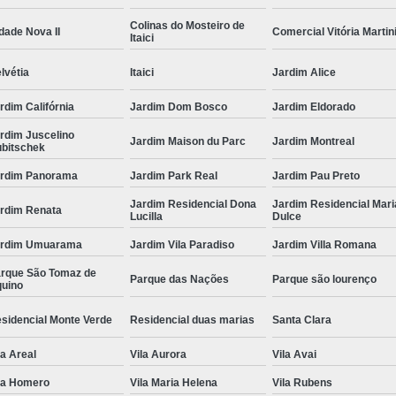
Colinas do Mosteiro de
dade Nova II
Comercial Vitória Martin
Itaici
lvétia
Itaici
Jardim Alice
rdim Califórnia
Jardim Dom Bosco
Jardim Eldorado
rdim Juscelino
Jardim Maison du Parc
Jardim Montreal
bitschek
rdim Panorama
Jardim Park Real
Jardim Pau Preto
Jardim Residencial Dona
Jardim Residencial Mari
rdim Renata
Lucilla
Dulce
ardim Umuarama
Jardim Vila Paradiso
Jardim Villa Romana
rque São Tomaz de
Parque das Nações
Parque são lourenço
uino
sidencial Monte Verde
Residencial duas marias
Santa Clara
la Areal
Vila Aurora
Vila Avai
la Homero
Vila Maria Helena
Vila Rubens