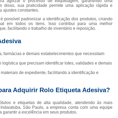
ra agilizar o processo de etiquetagem, garantindo uma
Etiqueta Adesiva Rolo
Etiqueta de Rolo
Rolo de Eti
ém disso, sua praticidade permite uma aplicação rápida e
 ajustes constantes.
Etiqueta Térmica
Rolo Etiqueta
Rolo Etiqueta Adesiva
é possível padronizar a identificação dos produtos, criando
Impressão de Rótulos
Impressão de Rótulos para Cerve
onal em todos os itens. Isso contribui para uma melhor
e, facilitando o trabalho de inventário e reposição.
los Adesivos para Alimentos
Rótulos Adesivos Personaliza
Rótulos e Etiquetas Adesivas
Rótulos para Personal
Adesiva
a, farmácias e demais estabelecimentos que necessitam
logística que precisam identificar lotes, validades e demais
ateriais de expediente, facilitando a identificação e
para Adquirir Rolo Etiqueta Adesiva?
tulos e etiquetas de alta qualidade, atendendo às mais
Indaiatuba, São Paulo, a empresa conta com uma equipe
a garantir a excelência em seus produtos.