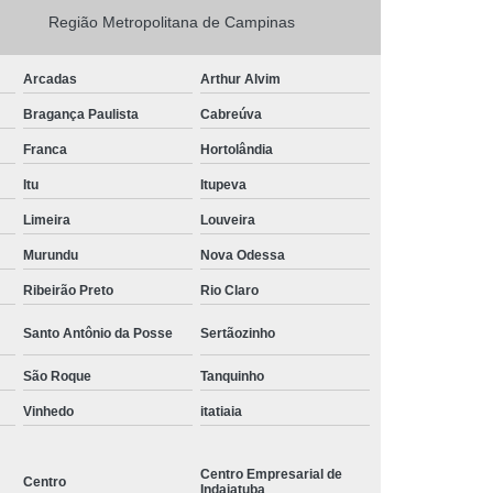
valor de etiqueta de rolo Park comercial de indaiatuba
Região Metropolitana de Campinas
etiqueta de rolo Bartolomai
Arcadas
Arthur Alvim
rolo de etiqueta adesiva Vinhedo
Bragança Paulista
Cabreúva
kit rolo de etiqueta adesiva americana
Franca
Hortolândia
quanto custa rolo etiqueta térmica Comercial Vitória
Itu
Itupeva
Martini
Limeira
Louveira
etiqueta adesiva personalizada rolo preço Jacareí
Murundu
Nova Odessa
rolo de etiqueta Tatuí
Ribeirão Preto
Rio Claro
rolo etiqueta preço Jardim São Paulo
Santo Antônio da Posse
Sertãozinho
valor de etiqueta adesiva personalizada rolo Jardim
São Roque
Tanquinho
Santa Cruz
Vinhedo
itatiaia
valor de rolo de etiqueta Jardim Park Real
preço de rolo de etiqueta térmica Paulínia
Centro Empresarial de
Centro
Indaiatuba