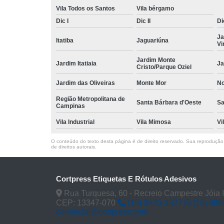
Vila Todos os Santos
Vila bérgamo
Dic I
Dic II
Dic
Ja
Itatiba
Jaguariúna
Vi
Jardim Monte
Jardim Itatiaia
Ja
Cristo/Parque Oziel
Jardim das Oliveiras
Monte Mor
No
Região Metropolitana de
Santa Bárbara d'Oeste
Sa
Campinas
Vila Industrial
Vila Mimosa
Vi
O conteúdo do texto desta página é de direito reservado. Sua reprodução, 
de direitos autorais
.
Cortpress Etiquetas E Rótulos Adesivos
Rua Turquesa, 60 - Recreio Campestre Jóia 
CEP: 13347-070
(19) 3935-3327
(19) 99
comercial@cortpress.com