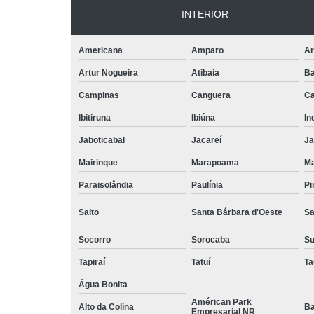
INTERIOR
Americana
Amparo
Ar
Artur Nogueira
Atibaia
Ba
Campinas
Canguera
Ca
Ibitiruna
Ibiúna
In
Jaboticabal
Jacareí
Ja
Mairinque
Marapoama
Ma
Paraisolândia
Paulínia
Pi
Salto
Santa Bárbara d'Oeste
Sa
Socorro
Sorocaba
S
Tapiraí
Tatuí
Ta
Água Bonita
Américan Park
Alto da Colina
Ba
Empresarial NR