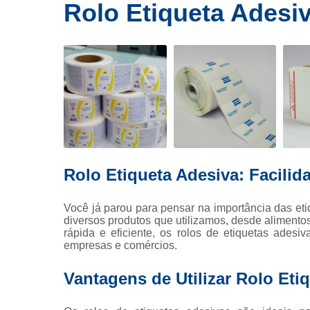
Ribbons
Rolo Etiqueta Adesi
E
de cera
Rolos de
etiquetas
Eti
Rótulo
Etiqueta
Eti
Rolo Etiqueta Adesiva: Facilid
Etique
Tag p
Você já parou para pensar na importância das et
diversos produtos que utilizamos, desde alimento
Fi
rápida e eficiente, os rolos de etiquetas ades
Fita
empresas e comércios.
Ribbo
Vantagens de Utilizar Rolo Eti
Rib