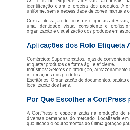
Os rolos de etiquetas adesivas são ideais pa
identificação clara e precisa dos produtos. Al
uniforme, sem a necessidade de cortes manuais ou
Rolo de 
Com a utilização de rolos de etiquetas adesivas, 
uma identidade visual consistente e profissi
organização e visualização dos produtos em estoqu
Rótu
Aplicações dos Rolo Etiqueta 
Comércios: Supermercados, lojas de conveniênci
etiquetar produtos de forma ágil e eficiente.
Indústrias: Setores de produção, armazenamento e 
informações nos produtos.
Escritórios: Organização de documentos, pastas e m
localização dos itens.
Por Que Escolher a CortPress 
A CortPress é especializada na produção de ró
diversas demandas do mercado. Localizada em 
qualificada e equipamentos de última geração par