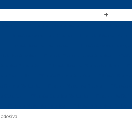
a Adesiva
Etiqueta Adesiva Advertência
Etiqueta Adesiva
Etiqueta Adesiva para Crachá
Etiqueta Adesiva Person
Etiqueta Adesiva Removível
Etiqueta Adesiva Transpa
 Metálica Adesiva
Etiqueta Personalizada Adesiva
Gráfi
 Adesiva Branca A4
Etiqueta Adesiva Branca Multiuso
Et
ueta Branca A4
Etiqueta Branca Adesiva
Etiqueta Branca
ta Branca Redonda
Etiqueta Redonda Branca
Etiqueta 
ta Colorida
Etiqueta Colorida Redonda
Etiqueta de Boli
Etiqueta Redonda Colorida
Etiquetas Adesivas Colorid
Etiquetas Coloridas para Identificação
Etiqueta de Gond
a adesiva
Etiqueta de Gondola Branca
Etiqueta de Gondola Térmic