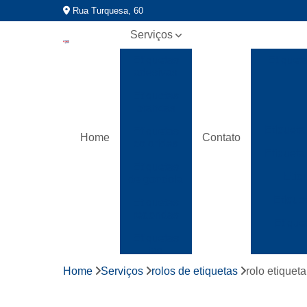
Rua Turquesa, 60
Serviços
Etiquetas
Etiquet
adesivas
Etiquetas
brancas
Etiqueta
Etiquetas
Home
Contato
coloridas
Etiqueta
Etiquetas
Etiq
de gondola
Etique
Etiquetas
redondas
Etique
Etiquetas
tag
Home
Serviços
rolos de etiquetas
rolo etiquet
Fitas
gomada