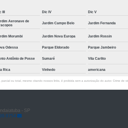
 III
Dic IV
Dic V
rdim Aeronave de
Jardim Campo Belo
Jardim Fernanda
racopos
rdim Morumbi
Jardim Nova Europa
Jardim Rossin
va Odessa
Parque Eldorado
Parque Jambeiro
nto Antônio de Posse
Sumaré
Vila Carlito
la Rica
Vinhedo
americana
parcial ou total, mesmo citando nossos links, é proibida sem a autorização do autor. Crime de vi
Indaiatuba - SP
899-9754