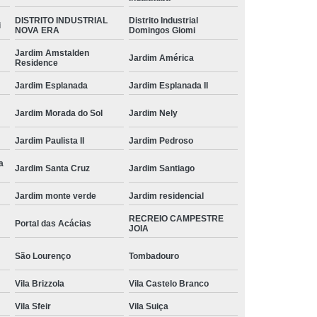
valor de etiqueta adesiva em rolo Jardim Oliveira
Camargo
DISTRITO INDUSTRIAL
Distrito Industrial
i
NOVA ERA
Domingos Giomi
rolos etiquetas adesiva Tanquinho
Jardim Amstalden
Jardim América
Residence
rolo etiqueta térmica Jaguariúna
Jardim Esplanada
Jardim Esplanada II
kit rolo etiqueta térmica Juquiratiba
Jardim Morada do Sol
Jardim Nely
rolos de etiquetas adesiva Vila Avai
Jardim Paulista II
Jardim Pedroso
rolos etiqueta RECREIO CAMPESTRE JOIA
a
Jardim Santa Cruz
Jardim Santiago
valor de rolo etiqueta Jardim Amstalden Residence
Jardim monte verde
Jardim residencial
valor de rolo etiqueta Vila Formosa
RECREIO CAMPESTRE
Portal das Acácias
JOIA
rolo etiqueta adesiva valor Paulínia
São Lourenço
Tombadouro
preço de etiqueta adesiva em rolo Indaiatuba
Vila Brizzola
Vila Castelo Branco
etiqueta adesiva em rolo valor São José dos Campos
Vila Sfeir
Vila Suiça
quanto custa rolo de etiqueta adesiva Dic I