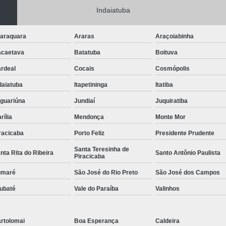
Indaiatuba
araquara
Araras
Araçoiabinha
caetava
Batatuba
Boituva
rdeal
Cocais
Cosmópolis
daiatuba
Itapetininga
Itatiba
guariúna
Jundiaí
Juquiratiba
rília
Mendonça
Monte Mor
racicaba
Porto Feliz
Presidente Prudente
Santa Teresinha de
nta Rita do Ribeira
Santo Antônio Paulista
Piracicaba
umaré
São José do Rio Preto
São José dos Campos
ubaté
Vale do Paraíba
Valinhos
rtolomai
Boa Esperança
Caldeira