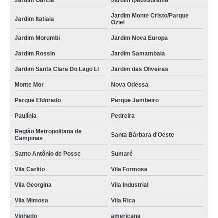
Jardim García
Jardim Ipaussurama
Jardim Monte Cristo/Parque
Jardim Itatiaia
Oziel
Jardim Morumbi
Jardim Nova Europa
Jardim Rossin
Jardim Samambaia
Jardim Santa Clara Do Lago Ll
Jardim das Oliveiras
Monte Mor
Nova Odessa
Parque Eldorado
Parque Jambeiro
Paulínia
Pedreira
Região Metropolitana de
Santa Bárbara d'Oeste
Campinas
Santo Antônio de Posse
Sumaré
Vila Carlito
Vila Formosa
Vila Georgina
Vila Industrial
Vila Mimosa
Vila Rica
Vinhedo
americana