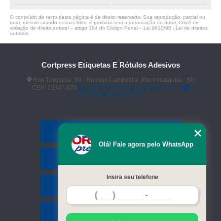
O conteúdo do texto desta página é de direito reservado. Sua reprodução, parcial ou
total, mesmo citando nossos links, é proibida sem a autorização do autor. Crime de
violação de direito autoral – artigo 184 do Código Penal –
Lei 9610/98 - Lei de direitos
autorais
.
Cortpress Etiquetas E Rótulos Adesivos
Rua Turquesa, 60 - Recreio Campestre Jóia Indaiatuba - SP
CEP: 13347-070
(19) 3935-3327
(19) 99899-9754
comercial@cortpress.com
Home
Olá! Fale agora pelo WhatsApp
Serviços
Insira seu telefone
Contato
Mapa do site