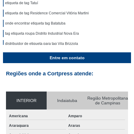
etiqueta de tag Tatuí
etiqueta de tag Residence Comercial Vitória Martini
onde encontrar etiqueta tag Batatuba
tag etiqueta roupa Distrito Industrial Nova Era
distribuidor de etiqueta para tag Vila Brizzola
onde encontrar etiqueta tag para roupas Sorocaba
Entre em contato
distribuidor de etiqueta tag Salto
Regiões onde a Cortpress atende:
tag de etiqueta Parque Boa Esperança
distribuidor de etiqueta tag personalizada Ibiúna
tag etiqueta de roupa Jardim Itatiaia
Região Metropolitana
INTERIOR
Indaiatuba
de Campinas
distribuidor de tag para etiqueta Monte Mor
onde encontrar etiqueta para tag Residencial Monte Verde
Americana
Amparo
onde encontrar etiqueta tag personalizada RECREIO CAMPESTRE JOIA
Araraquara
Araras