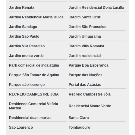
distribuidor de tag etiqueta de roupa Jardim Panorama
Jardim Renata
Jardim Residencial Dona Lucilla
etiqueta tag papel Limeira
Jardim Residencial Maria Dulce
Jardim Santa Cruz
onde encontrar etiqueta tag papel Hortolândia
Jardim Santiago
Jardim São Fransciso
Jardim São Paulo
Jardim Umuarama
Jardim Vila Paradiso
Jardim Villa Romana
Jardim monte verde
Jardim residencial
Park comercial de indaiatuba
Parque Boa Esperança
Parque São Tomaz de Aquino
Parque das Nações
Parque são lourenço
Portal das Acácias
RECREIO CAMPESTRE JOIA
Recreio Campestre Jóia
Residence Comercial Vitória
Residencial Monte Verde
Martini
Residencial duas marias
Santa Clara
São Lourenço
Tombadouro