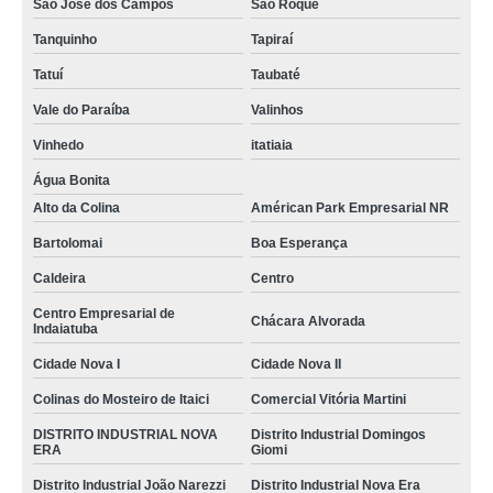
São José dos Campos
São Roque
distribuidor de etiqueta tag papel Hortolândia
Tanquinho
Tapiraí
onde encontrar tag etiqueta Jacareí
Tatuí
Taubaté
tag de etiqueta Jardim Amstalden Residence
Vale do Paraíba
Valinhos
onde encontrar etiqueta de tag Jardim Santiago
Vinhedo
itatiaia
distribuidor de etiqueta de tag Presidente Prudente
Água Bonita
Alto da Colina
Américan Park Empresarial NR
distribuidor de etiqueta de tag Vila Almeida
Bartolomai
Boa Esperança
distribuidor de etiqueta tag para roupas Jardim das Oliveiras
Caldeira
Centro
etiqueta tag personalizada valores Jardim Santa Clara Do Lago Ll
Centro Empresarial de
Chácara Alvorada
distribuidor de tag etiqueta Vila Castelo Branco
Indaiatuba
Cidade Nova I
Cidade Nova II
onde encontrar etiqueta tag Vila Almeida
Colinas do Mosteiro de Itaici
Comercial Vitória Martini
tag para etiqueta Paraisolândia
DISTRITO INDUSTRIAL NOVA
Distrito Industrial Domingos
distribuidor de etiqueta tag adesiva Jardim Montreal
ERA
Giomi
distribuidor de etiqueta tag Marília
Distrito Industrial João Narezzi
Distrito Industrial Nova Era