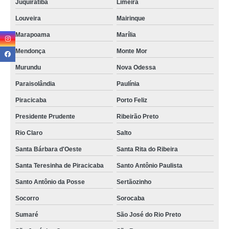
Juquiratiba
Limeira
distribuidor de tag de etiqueta Jardim Samambaia
Louveira
Mairinque
onde encontrar tag etiqueta de roupa Jardim América
Marapoama
Marília
etiqueta para tag Sumaré
Mendonça
Monte Mor
Murundu
Nova Odessa
onde encontrar tag etiqueta roupa Vila Areal
Paraisolândia
Paulínia
tag de etiqueta valores Limeira
Piracicaba
Porto Feliz
onde encontrar tag para etiqueta Jacareí
Presidente Prudente
Ribeirão Preto
onde encontrar etiqueta tag papel Jardim Morada do Sol
Rio Claro
Salto
onde encontrar tag etiqueta de roupa Amparo
Santa Bárbara d'Oeste
Santa Rita do Ribeira
distribuidor de tag etiqueta roupa Alto da Colina
Santa Teresinha de Piracicaba
Santo Antônio Paulista
distribuidor de tag etiqueta de roupa Parque Eldorado
Santo Antônio da Posse
Sertãozinho
onde encontrar tag etiqueta Bragança Paulista
Socorro
Sorocaba
tag etiqueta Santo Antônio da Posse
Sumaré
São José do Rio Preto
etiqueta tag personalizada Dic V