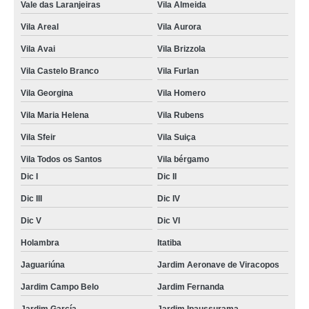
Vale das Laranjeiras
Vila Almeida
Vila Areal
Vila Aurora
Vila Avai
Vila Brizzola
Vila Castelo Branco
Vila Furlan
Vila Georgina
Vila Homero
Vila Maria Helena
Vila Rubens
Vila Sfeir
Vila Suiça
Vila Todos os Santos
Vila bérgamo
Dic I
Dic II
Dic III
Dic IV
Dic V
Dic VI
Holambra
Itatiba
Jaguariúna
Jardim Aeronave de Viracopos
Jardim Campo Belo
Jardim Fernanda