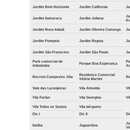
Jardim Belo Horizonte
Jardim California
Ja
Ja
Jardim Itamaraca
Jardim Juliana
Ku
Jardim Nova Indaiá
Jardim Oliveira Camargo
Ja
Jardim Pompeia
Jardim Regina
Ja
Jardim São Fransciso
Jardim São Paulo
J
Park comercial de
Pa
Parque Boa Esperança
indaiatuba
Aq
Residence Comercial
Recreio Campestre Jóia
Re
Vitória Martini
Vale das Laranjeiras
Vila Almeida
Vi
Vila Furlan
Vila Georgina
Vi
Vila Todos os Santos
Vila bérgamo
Dic I
Dic II
Dic
Ja
Itatiba
Jaguariúna
Vi