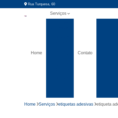
Rua Turquesa, 60
Serviços
Etiquetas
Etiquet
adesivas
Etiquetas
brancas
Etiqueta
Etiquetas
Home
Contato
coloridas
Etiqueta
Etiquetas
Etiq
de gondola
Etique
Etiquetas
redondas
Etique
Etiquetas
tag
Home
Serviços
etiquetas adesivas
etiqueta ad
Fitas
gomada