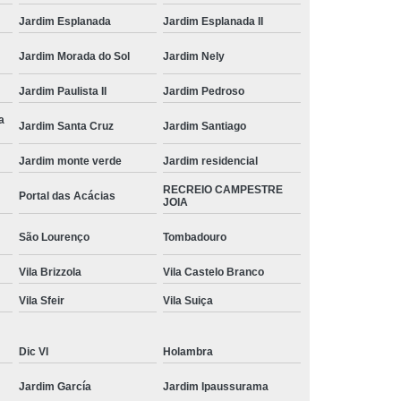
qual o valor de etiqueta adesiva para codificação Vila
Jardim Esplanada
Jardim Esplanada II
Avai
empresa de etiqueta de vinil adesiva Jardim Maison du
Jardim Morada do Sol
Jardim Nely
Parc
Jardim Paulista II
Jardim Pedroso
etiqueta adesiva advertência preço Região
a
Metropolitana de Campinas
Jardim Santa Cruz
Jardim Santiago
qual o valor de etiqueta adesiva removível Jardim
Jardim monte verde
Jardim residencial
Renata
RECREIO CAMPESTRE
Portal das Acácias
JOIA
etiqueta adesiva personalizada Salto
São Lourenço
Tombadouro
etiqueta adesiva personalizada preço Chácara Alvorada
Vila Brizzola
Vila Castelo Branco
etiqueta adesiva para crachá Jardim Renata
Vila Sfeir
Vila Suiça
etiqueta adesiva personalizada preço Chácara Alvorada
etiqueta personalizada adesiva Artur Nogueira
Dic VI
Holambra
empresa de etiqueta de vinil adesiva Jardim Vila
Jardim García
Jardim Ipaussurama
Paradiso