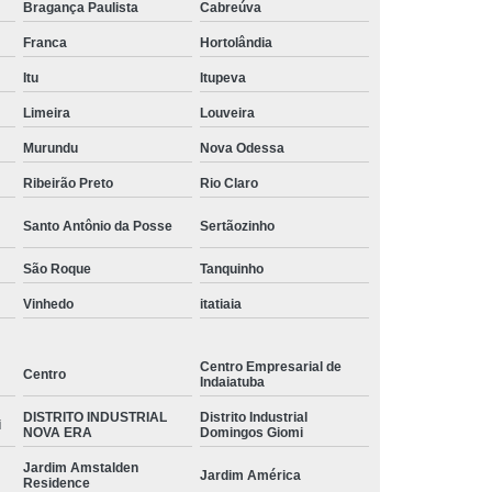
etiqueta adesiva personalizada Centro Empresarial de
Bragança Paulista
Cabreúva
Indaiatuba
Franca
Hortolândia
etiquetas adesivas advertência Santo Antônio da Posse
Itu
Itupeva
etiqueta personalizada adesiva preço Itaici
Limeira
Louveira
qual o valor de etiqueta metálica adesiva Chácara
Murundu
Nova Odessa
Alvorada
Ribeirão Preto
Rio Claro
qual o valor de gráfica etiqueta adesiva Jardim
Santo Antônio da Posse
Sertãozinho
Ipaussurama
São Roque
Tanquinho
etiqueta adesiva para codificação Jardim Monte
Cristo/Parque Oziel
Vinhedo
itatiaia
etiqueta metálica adesiva preço Portal das Acácias
Centro Empresarial de
gráfica etiqueta adesiva Vila Suiça
Centro
Indaiatuba
empresa de gráfica etiqueta adesiva Jardim Umuarama
DISTRITO INDUSTRIAL
Distrito Industrial
i
NOVA ERA
Domingos Giomi
empresa de etiqueta adesiva personalizada Tapiraí
Jardim Amstalden
Jardim América
Residence