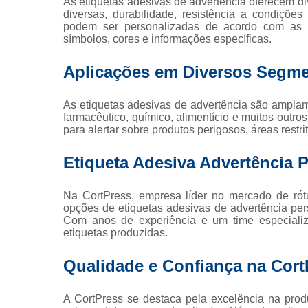
As etiquetas adesivas de advertência oferecem div
diversas, durabilidade, resistência a condições
podem ser personalizadas de acordo com as n
Rolo de 
símbolos, cores e informações específicas.
Aplicações em Diversos Segm
Rótu
As etiquetas adesivas de advertência são amplame
farmacêutico, químico, alimentício e muitos outro
para alertar sobre produtos perigosos, áreas rest
Etiqueta Adesiva Advertência 
Na CortPress, empresa líder no mercado de rót
opções de etiquetas adesivas de advertência pe
Com anos de experiência e um time especializa
etiquetas produzidas.
Qualidade e Confiança na Cort
A CortPress se destaca pela excelência na prod