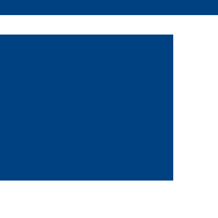
 Bolinha
Etiqueta Adesiva para Codificação
alizada
Etiqueta Adesiva Preta
rente
Etiqueta de Vinil Adesiva
ca Etiqueta Adesiva
Etiqueta Adesiva Branca
iqueta Auto Adesiva Branca
Etiqueta Branca
 para Imprimir
Etiqueta Branca Pequena
Adesiva Colorida
Etiqueta Bolinha Colorida
nha Colorida
Etiqueta de Controle Colorida
as
Etiquetas Coloridas Adesivas
ola
Etiqueta de Gondola Amarela
a
Etiqueta de Preço para Gondola