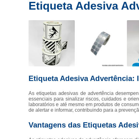
Ribbons
Etiqueta Adesiva Ad
E
de cera
Rolos de
etiquetas
Eti
Rótulo
Etiqueta
Eti
Etiqueta Adesiva Advertência: 
Etique
Tag p
As etiquetas adesivas de advertência desempe
essenciais para sinalizar riscos, cuidados e orie
Fi
laboratórios e até mesmo em produtos de consumo
Fita
de alertar e informar, contribuindo para a prevenç
Ribbo
Vantagens das Etiquetas Adesi
Rib