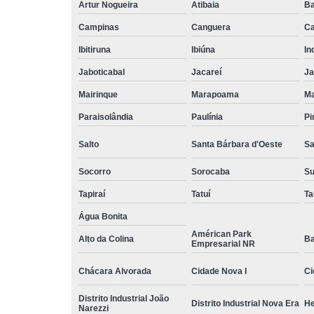
Artur Nogueira
Atibaia
Ba
Campinas
Canguera
Ca
Ibitiruna
Ibiúna
In
Jaboticabal
Jacareí
Ja
Mairinque
Marapoama
Ma
Paraisolândia
Paulínia
Pi
Salto
Santa Bárbara d'Oeste
Sa
Socorro
Sorocaba
S
Tapiraí
Tatuí
Ta
Água Bonita
Américan Park
Alto da Colina
Ba
Empresarial NR
Chácara Alvorada
Cidade Nova I
Ci
Distrito Industrial João
Distrito Industrial Nova Era
He
Narezzi