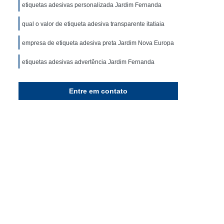
queta
Rolo de Etiqueta Adesiva
etiquetas adesivas personalizada Jardim Fernanda
Rolo Etiqueta Térmica
Empresa de Rótulos
qual o valor de etiqueta adesiva transparente itatiaia
ja
Rótulos
Rótulos Adesivos
empresa de etiqueta adesiva preta Jardim Nova Europa
dos
Rótulos de Garrafas Personalizados
etiquetas adesivas advertência Jardim Fernanda
izar
Rótulos Personalizados
qual o valor de etiqueta adesiva Jardim Alice
Entre em contato
empresa de etiqueta adesiva removível Jardim Campo
Belo
etiquetas adesivas bolinha Piracicaba
gráfica etiqueta adesiva preço Jardim Regina
etiqueta adesiva transparente Jardim Panorama
qual o valor de etiqueta adesiva para crachá Jardim
Morumbi
qual o valor de etiqueta adesiva bolinha Jardim Alice