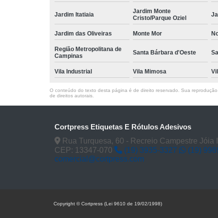
Jardim Monte
Jardim Itatiaia
Ja
Cristo/Parque Oziel
Jardim das Oliveiras
Monte Mor
No
Região Metropolitana de
Santa Bárbara d'Oeste
Sa
Campinas
Vila Industrial
Vila Mimosa
Vi
O conteúdo do texto desta página é de direito reservado. Sua reprodução, 
de direitos autorais
.
Cortpress Etiquetas E Rótulos Adesivos
Rua Turquesa, 60 - Recreio Campestre Jóia 
CEP: 13347-070
(19) 3935-3327
(19) 99
comercial@cortpress.com
Copyright © Cortpress (Lei 9610 de 19/02/1998)