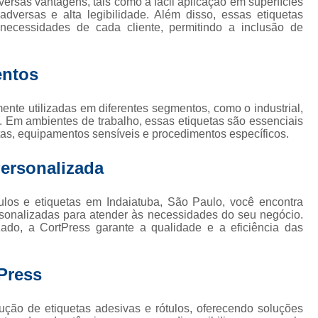
ersas vantagens, tais como a fácil aplicação em superfícies
Etiqueta Adesiva Rolo
Etiqueta de Rolo
Rolo de Eti
 adversas e alta legibilidade. Além disso, essas etiquetas
ecessidades de cada cliente, permitindo a inclusão de
Etiqueta Térmica
Rolo Etiqueta
Rolo Etiqueta Adesiva
Impressão de Rótulos
Impressão de Rótulos para Cerve
entos
los Adesivos para Alimentos
Rótulos Adesivos Personaliza
Rótulos e Etiquetas Adesivas
Rótulos para Personal
nte utilizadas em diferentes segmentos, como o industrial,
s. Em ambientes de trabalho, essas etiquetas são essenciais
ritas, equipamentos sensíveis e procedimentos específicos.
Personalizada
ulos e etiquetas em Indaiatuba, São Paulo, você encontra
rsonalizadas para atender às necessidades do seu negócio.
do, a CortPress garante a qualidade e a eficiência das
Press
ução de etiquetas adesivas e rótulos, oferecendo soluções