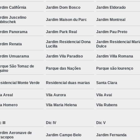
rdim Califórnia
Jardim Dom Bosco
Jardim Eldorado
rdim Juscelino
Jardim Maison du Parc
Jardim Montreal
bitschek
rdim Panorama
Jardim Park Real
Jardim Pau Preto
Jardim Residencial Dona
Jardim Residencial Mari
rdim Renata
Lucilla
Dulce
ardim Umuarama
Jardim Vila Paradiso
Jardim Villa Romana
rque São Tomaz de
Parque das Nações
Parque são lourenço
uino
sidencial Monte Verde
Residencial duas marias
Santa Clara
la Areal
Vila Aurora
Vila Avai
la Homero
Vila Maria Helena
Vila Rubens
 III
Dic IV
Dic V
rdim Aeronave de
Jardim Campo Belo
Jardim Fernanda
racopos