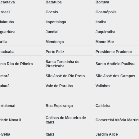
caetava
Batatuba
Boituva
rdeal
Cocais
Cosmópolis
daiatuba
Itapetininga
Itatiba
guariúna
Jundiaí
Juquiratiba
rília
Mendonça
Monte Mor
racicaba
Porto Feliz
Presidente Prudente
Santa Teresinha de
nta Rita do Ribeira
Santo Antônio Paulista
Piracicaba
umaré
São José do Rio Preto
São José dos Campos
ubaté
Vale do Paraíba
Valinhos
rtolomai
Boa Esperança
Caldeira
Colinas do Mosteiro de
dade Nova II
Comercial Vitória Martin
Itaici
lvétia
Itaici
Jardim Alice