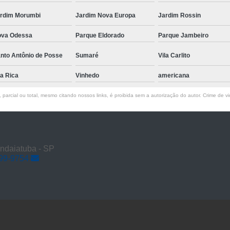
rdim Morumbi
Jardim Nova Europa
Jardim Rossin
va Odessa
Parque Eldorado
Parque Jambeiro
nto Antônio de Posse
Sumaré
Vila Carlito
la Rica
Vinhedo
americana
parcial ou total, mesmo citando nossos links, é proibida sem a autorização do autor. Crime de vi
Indaiatuba - SP
899-9754