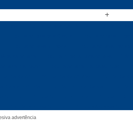
a Adesiva
Etiqueta Adesiva Advertência
Etiqueta Adesiva
Etiqueta Adesiva para Crachá
Etiqueta Adesiva Person
Etiqueta Adesiva Removível
Etiqueta Adesiva Transpa
 Metálica Adesiva
Etiqueta Personalizada Adesiva
Gráfi
 Adesiva Branca A4
Etiqueta Adesiva Branca Multiuso
Et
ueta Branca A4
Etiqueta Branca Adesiva
Etiqueta Branca
ta Branca Redonda
Etiqueta Redonda Branca
Etiqueta 
ta Colorida
Etiqueta Colorida Redonda
Etiqueta de Boli
Etiqueta Redonda Colorida
Etiquetas Adesivas Colorid
Etiquetas Coloridas para Identificação
Etiqueta de Gond
esiva advertência
Etiqueta de Gondola Branca
Etiqueta de Gondola Térmic