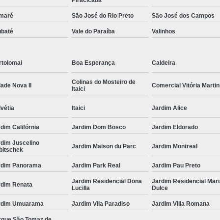
Piracicaba
maré
São José do Rio Preto
São José dos Campos
ubaté
Vale do Paraíba
Valinhos
rtolomai
Boa Esperança
Caldeira
Colinas do Mosteiro de
ade Nova II
Comercial Vitória Martin
Itaici
vétia
Itaici
Jardim Alice
dim Califórnia
Jardim Dom Bosco
Jardim Eldorado
rdim Juscelino
Jardim Maison du Parc
Jardim Montreal
bitschek
rdim Panorama
Jardim Park Real
Jardim Pau Preto
Jardim Residencial Dona
Jardim Residencial Mar
rdim Renata
Lucilla
Dulce
rdim Umuarama
Jardim Vila Paradiso
Jardim Villa Romana
rque São Tomaz de