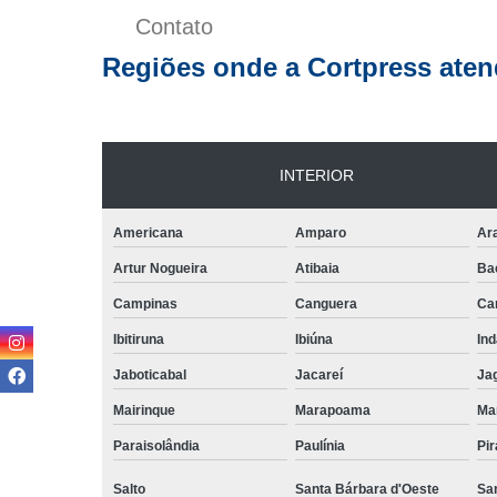
Contato
Rolo de 
Regiões onde a Cortpress aten
Rótu
INTERIOR
Americana
Amparo
Ar
Artur Nogueira
Atibaia
Ba
Campinas
Canguera
Ca
Ibitiruna
Ibiúna
Ind
Jaboticabal
Jacareí
Ja
Mairinque
Marapoama
Mar
Paraisolândia
Paulínia
Pir
Salto
Santa Bárbara d'Oeste
San