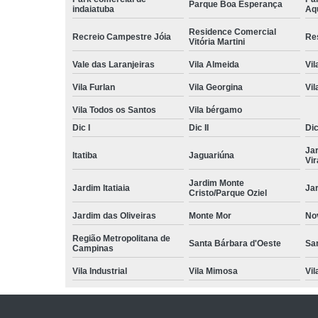
Parque Boa Esperança
indaiatuba
Aq
Residence Comercial
Recreio Campestre Jóia
Re
Vitória Martini
Vale das Laranjeiras
Vila Almeida
Vil
Vila Furlan
Vila Georgina
Vi
Vila Todos os Santos
Vila bérgamo
Dic I
Dic II
Dic 
Ja
Itatiba
Jaguariúna
Vi
Jardim Monte
Jardim Itatiaia
Ja
Cristo/Parque Oziel
Jardim das Oliveiras
Monte Mor
No
Região Metropolitana de
Santa Bárbara d'Oeste
Sa
Campinas
Vila Industrial
Vila Mimosa
Vil