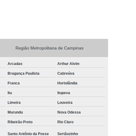
queta
Rolo de Etiqueta Adesiva
Rolo Etiqueta Térmica
Empresa de Rótulos
ja
Rótulos
Rótulos Adesivos
dos
Rótulos de Garrafas Personalizados
izar
Rótulos Personalizados
Região Metropolitana de Campinas
Arcadas
Arthur Alvim
Bragança Paulista
Cabreúva
Franca
Hortolândia
Itu
Itupeva
Limeira
Louveira
Murundu
Nova Odessa
Ribeirão Preto
Rio Claro
Santo Antônio da Posse
Sertãozinho