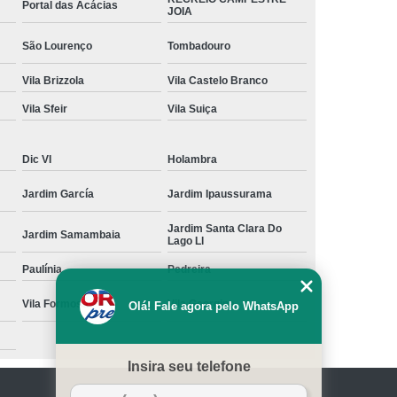
Portal das Acácias
JOIA
São Lourenço
Tombadouro
Vila Brizzola
Vila Castelo Branco
Vila Sfeir
Vila Suiça
Dic VI
Holambra
Jardim García
Jardim Ipaussurama
Jardim Santa Clara Do
Jardim Samambaia
Lago Ll
Paulínia
Pedreira
Vila Formosa
Vila Georgina
Olá! Fale agora pelo WhatsApp
Insira seu telefone