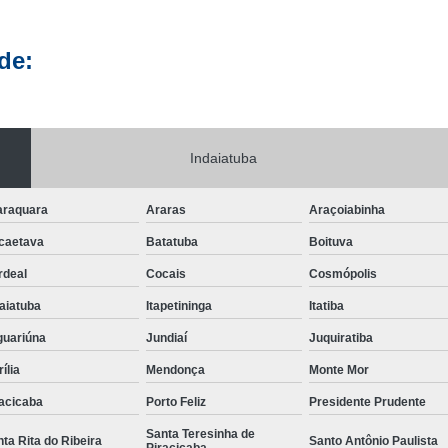
Etiqueta Adesiva Rolo
Etiqueta de Rolo
Rolo de Eti
Etiqueta Térmica
Rolo Etiqueta
Rolo Etiqueta Adesiva
de:
Impressão de Rótulos
Impressão de Rótulos para Cerve
los Adesivos para Alimentos
Rótulos Adesivos Personaliza
Rótulos e Etiquetas Adesivas
Rótulos para Personal
Indaiatuba
araquara
Araras
Araçoiabinha
caetava
Batatuba
Boituva
rdeal
Cocais
Cosmópolis
aiatuba
Itapetininga
Itatiba
guariúna
Jundiaí
Juquiratiba
ília
Mendonça
Monte Mor
acicaba
Porto Feliz
Presidente Prudente
Santa Teresinha de
ta Rita do Ribeira
Santo Antônio Paulista