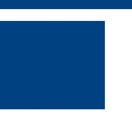
 Bolinha
Etiqueta Adesiva para Codificação
alizada
Etiqueta Adesiva Preta
rente
Etiqueta de Vinil Adesiva
ca Etiqueta Adesiva
Etiqueta Adesiva Branca
iqueta Auto Adesiva Branca
Etiqueta Branca
 para Imprimir
Etiqueta Branca Pequena
Adesiva Colorida
Etiqueta Bolinha Colorida
nha Colorida
Etiqueta de Controle Colorida
as
Etiquetas Coloridas Adesivas
ola
Etiqueta de Gondola Amarela
a
Etiqueta de Preço para Gondola