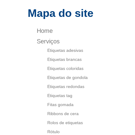
Ribbons
E
de cera
Mapa do site
Rolos de
etiquetas
Eti
Home
Rótulo
Etiqueta
Serviços
Etiquetas adesivas
Eti
Etiquetas brancas
Etiquetas coloridas
Etique
Etiquetas de gondola
Tag p
Etiquetas redondas
Etiquetas tag
Fi
Fitas gomada
Fita
Ribbons de cera
Ribbo
Rolos de etiquetas
Rib
Rótulo