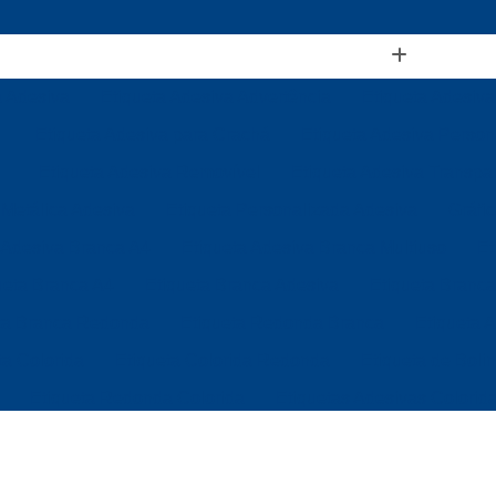
a Adesiva
Etiqueta Adesiva Advertência
Etiqueta Adesiva
Etiqueta Adesiva para Crachá
Etiqueta Adesiva Person
Etiqueta Adesiva Removível
Etiqueta Adesiva Transpa
 Metálica Adesiva
Etiqueta Personalizada Adesiva
Gráfi
 Adesiva Branca A4
Etiqueta Adesiva Branca Multiuso
Et
ueta Branca A4
Etiqueta Branca Adesiva
Etiqueta Branca
ta Branca Redonda
Etiqueta Redonda Branca
Etiqueta 
ta Colorida
Etiqueta Colorida Redonda
Etiqueta de Boli
Etiqueta Redonda Colorida
Etiquetas Adesivas Colorid
Etiquetas Coloridas para Identificação
Etiqueta de Gond
Etiqueta de Gondola Branca
Etiqueta de Gondola Térmic