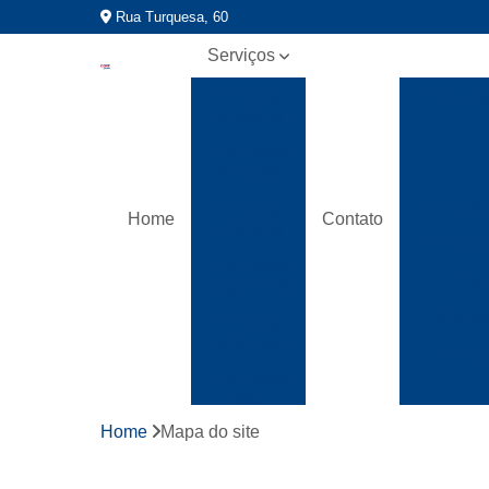
Rua Turquesa, 60
Serviços
Etiquetas
Etiquet
adesivas
Etiquetas
brancas
Etiqueta
Etiquetas
Home
Contato
coloridas
Etiqueta
Etiquetas
Etiq
de gondola
Etique
Etiquetas
redondas
Etique
Etiquetas
tag
Home
Mapa do site
Fitas
gomada