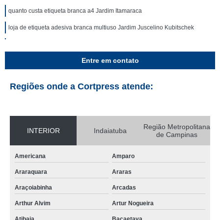
quanto custa etiqueta branca a4 Jardim Itamaraca
loja de etiqueta adesiva branca multiuso Jardim Juscelino Kubitschek
loja de etiqueta adesiva branca a4 Pedreira
Entre em contato
loja de etiqueta adesiva branca multiuso Nova Odessa
quanto custa etiqueta redonda branca Jardim Eldorado
Regiões onde a Cortpress atende:
loja de etiqueta branca Vila Formosa
etiqueta branca Taubaté
Região Metropolitana
loja de etiqueta redonda branca Jardim Califórnia
INTERIOR
Indaiatuba
de Campinas
etiqueta branca a4 Jardim Eldorado
Americana
Amparo
etiqueta branca pequena Artur Nogueira
Araraquara
Araras
etiqueta branca pequena Parque São Tomaz de Aquino
Araçoiabinha
Arcadas
etiqueta auto adesiva branca Recreio Campestre Jóia
Arthur Alvim
Artur Nogueira
quanto custa etiqueta branca São Roque
Atibaia
Bacaetava