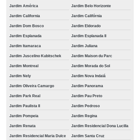
Jardim América
Jardim Belo Horizonte
etiqueta branca para imprimir Jardim Morada do Sol
Jardim California
Jardim Califórnia
etiqueta branca Jardim Nely
Jardim Dom Bosco
Jardim Eldorado
loja de etiqueta branca redonda Tapiraí
Jardim Esplanada
Jardim Esplanada II
etiqueta branca redonda Cidade Nova I
Jardim Itamaraca
Jardim Juliana
loja de etiqueta branca pequena Artur Nogueira
Jardim Juscelino Kubitschek
Jardim Maison du Parc
loja de etiqueta branca adesiva Nova Odessa
Jardim Montreal
Jardim Morada do Sol
Jardim Nely
Jardim Nova Indaiá
Jardim Oliveira Camargo
Jardim Panorama
Jardim Park Real
Jardim Pau Preto
Jardim Paulista II
Jardim Pedroso
Jardim Pompeia
Jardim Regina
Jardim Renata
Jardim Residencial Dona Lucilla
Jardim Residencial Maria Dulce
Jardim Santa Cruz