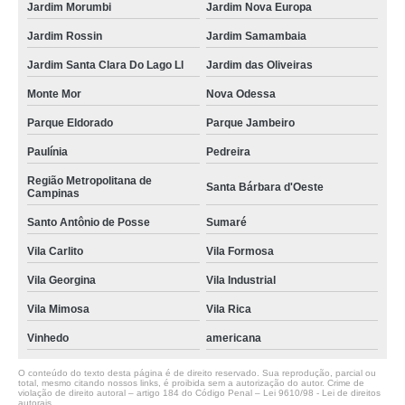
Jardim Morumbi
Jardim Nova Europa
Jardim Rossin
Jardim Samambaia
Jardim Santa Clara Do Lago Ll
Jardim das Oliveiras
Monte Mor
Nova Odessa
Parque Eldorado
Parque Jambeiro
Paulínia
Pedreira
Região Metropolitana de
Santa Bárbara d'Oeste
Campinas
Santo Antônio de Posse
Sumaré
Vila Carlito
Vila Formosa
Vila Georgina
Vila Industrial
Vila Mimosa
Vila Rica
Vinhedo
americana
O conteúdo do texto desta página é de direito reservado. Sua reprodução, parcial ou
total, mesmo citando nossos links, é proibida sem a autorização do autor. Crime de
violação de direito autoral – artigo 184 do Código Penal –
Lei 9610/98 - Lei de direitos
autorais
.