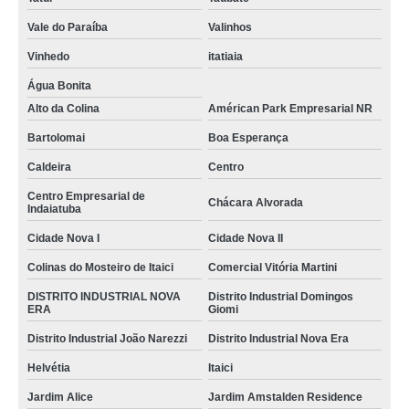
etiqueta auto adesiva branca Santa Bárbara d'Oeste
Vale do Paraíba
Valinhos
loja de etiqueta adesiva branca Jardim América
Vinhedo
itatiaia
loja de etiqueta adesiva branca a4 Jardim das Oliveiras
Água Bonita
quanto custa etiqueta branca redonda Jardim Juscelino Kubitschek
Alto da Colina
Américan Park Empresarial NR
loja de etiqueta adesiva branca Vila bérgamo
Bartolomai
Boa Esperança
quanto custa etiqueta adesiva branca multiuso Araraquara
Caldeira
Centro
etiqueta redonda branca Jardim Aeronave de Viracopos
Centro Empresarial de
Chácara Alvorada
Indaiatuba
loja de etiqueta branca adesiva Santa Bárbara d'Oeste
Cidade Nova I
Cidade Nova II
loja de etiqueta branca pequena Franca
Colinas do Mosteiro de Itaici
Comercial Vitória Martini
etiqueta adesiva branca a4 Colinas do Mosteiro de Itaici
DISTRITO INDUSTRIAL NOVA
Distrito Industrial Domingos
ERA
Giomi
loja de etiqueta redonda branca Jardim Morumbi
Distrito Industrial João Narezzi
Distrito Industrial Nova Era
quanto custa etiqueta adesiva branca Jardim São Fransciso
Helvétia
Itaici
loja de etiqueta auto adesiva branca Dic III
Jardim Alice
Jardim Amstalden Residence
etiqueta branca adesiva Paulínia