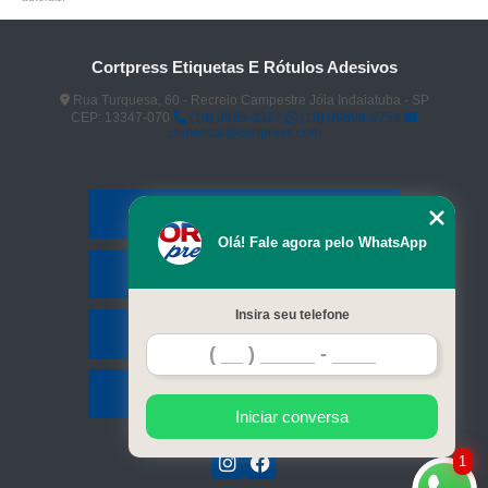
Cortpress Etiquetas E Rótulos Adesivos
Rua Turquesa, 60 - Recreio Campestre Jóia Indaiatuba - SP
CEP: 13347-070
(19) 3935-3327
(19) 99899-9754
comercial@cortpress.com
Home
Olá! Fale agora pelo WhatsApp
Serviços
Insira seu telefone
Contato
Mapa do site
Iniciar conversa
1