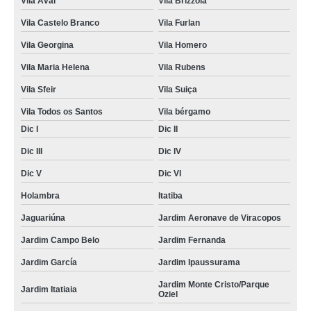
Vila Avai
Vila Brizzola
Vila Castelo Branco
Vila Furlan
Vila Georgina
Vila Homero
Vila Maria Helena
Vila Rubens
Vila Sfeir
Vila Suiça
Vila Todos os Santos
Vila bérgamo
Dic I
Dic II
Dic III
Dic IV
Dic V
Dic VI
Holambra
Itatiba
Jaguariúna
Jardim Aeronave de Viracopos
Jardim Campo Belo
Jardim Fernanda
Jardim García
Jardim Ipaussurama
Jardim Monte Cristo/Parque
Jardim Itatiaia
Oziel