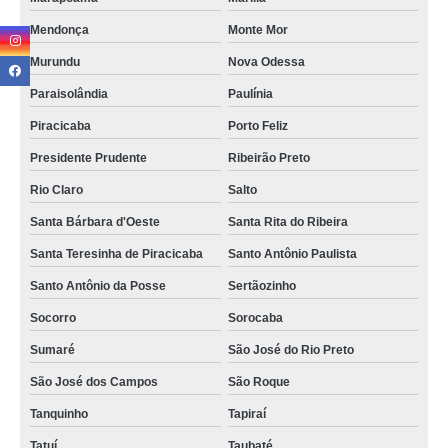
etiqueta branca para imprimir Batatuba
Mendonça
Monte Mor
quanto custa etiqueta branca para imprimir Limeira
Murundu
Nova Odessa
quanto custa etiqueta branca redonda Parque Boa Esperança
Paraisolândia
Paulínia
quanto custa etiqueta branca pequena Jardim Villa Romana
Piracicaba
Porto Feliz
quanto custa etiqueta branca para imprimir Comercial Vitória Martini
Presidente Prudente
Ribeirão Preto
quanto custa etiqueta adesiva branca Arcadas
Rio Claro
Salto
quanto custa etiqueta branca a4 Dic V
Santa Bárbara d'Oeste
Santa Rita do Ribeira
quanto custa etiqueta adesiva branca a4 Vila Rica
Santa Teresinha de Piracicaba
Santo Antônio Paulista
quanto custa etiqueta branca pequena Jaguariúna
Santo Antônio da Posse
Sertãozinho
etiqueta branca redonda Jundiaí
Socorro
Sorocaba
loja de etiqueta branca redonda Distrito Industrial Domingos Giomi
Sumaré
São José do Rio Preto
São José dos Campos
São Roque
quanto custa etiqueta auto adesiva branca Araraquara
Tanquinho
Tapiraí
loja de etiqueta branca a4 Helvétia
Tatuí
Taubaté