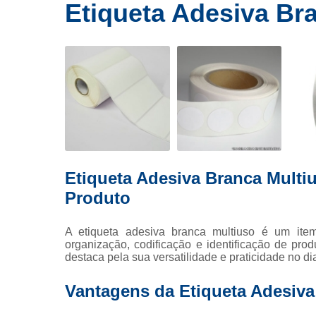
Ribbons
Etiqueta Adesiva Br
E
de cera
Rolos de
etiquetas
Eti
Rótulo
Etiqueta
Eti
Etiqueta Adesiva Branca Multiu
Etique
Produto
Tag p
Fi
A etiqueta adesiva branca multiuso é um ite
organização, codificação e identificação de pro
Fita
destaca pela sua versatilidade e praticidade no dia
Ribbo
Vantagens da Etiqueta Adesiva
Rib