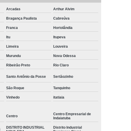
loja de etiqueta redonda branca Bartolomai
Arcadas
Arthur Alvim
etiqueta branca adesiva Araras
Bragança Paulista
Cabreúva
Franca
Hortolândia
loja de etiqueta adesiva branca multiuso Sumaré
Itu
Itupeva
quanto custa etiqueta adesiva branca Jardim Pedroso
Limeira
Louveira
loja de etiqueta branca redonda Americana
Murundu
Nova Odessa
etiqueta adesiva branca preços RECREIO CAMPESTRE
Ribeirão Preto
Rio Claro
JOIA
Santo Antônio da Posse
Sertãozinho
etiqueta adesiva branca Jardim das Oliveiras
São Roque
Tanquinho
etiqueta adesiva branca a4 Park comercial de
indaiatuba
Vinhedo
itatiaia
etiqueta branca a4 Louveira
Centro Empresarial de
Centro
quanto custa etiqueta branca pequena Juquiratiba
Indaiatuba
DISTRITO INDUSTRIAL
Distrito Industrial
etiqueta branca Américan Park Empresarial NR
i