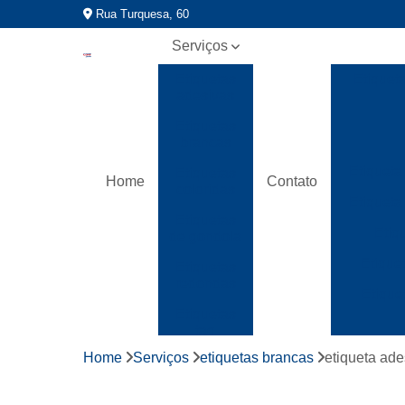
Rua Turquesa, 60
Serviços
Etiquetas
Etiquet
adesivas
Etiquetas
brancas
Etiqueta
Etiquetas
Home
Contato
coloridas
Etiqueta
Etiquetas
Etiq
de gondola
Etique
Etiquetas
redondas
Etique
Etiquetas
tag
Home
Serviços
etiquetas brancas
etiqueta ade
Fitas
gomada