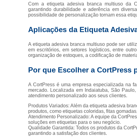
Com a etiqueta adesiva branca multiuso da Co
garantindo durabilidade e aderência em diversa
Rolo de 
possibilidade de personalização tornam essa etiq
Aplicações da Etiqueta Adesiv
Rótu
A etiqueta adesiva branca multiuso pode ser utili
em escritórios, em setores logísticos, entre outr
organização de estoques, a codificação de materia
Por que Escolher a CortPress p
A CortPress é uma empresa especializada na fab
mercado. Localizada em Indaiatuba, São Paulo,
atendimento personalizado aos seus clientes.
Produtos Variados: Além da etiqueta adesiva bra
produtos, como etiquetas coloridas, fitas gomadas
Atendimento Personalizado: A equipe da CortPress
soluções em etiquetas para o seu negócio.
Qualidade Garantida: Todos os produtos da CortPr
garantindo a satisfação dos clientes.