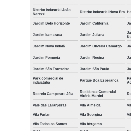
Distrito Industrial João
Distrito Industrial Nova Era
He
Narezzi
Jardim Belo Horizonte
Jardim California
Ja
Ja
Jardim Itamaraca
Jardim Juliana
Ku
Jardim Nova Indaiá
Jardim Oliveira Camargo
Ja
Jardim Pompeia
Jardim Regina
Ja
Jardim São Fransciso
Jardim São Paulo
J
Park comercial de
Pa
Parque Boa Esperança
indaiatuba
Aq
Residence Comercial
Recreio Campestre Jóia
Re
Vitória Martini
Vale das Laranjeiras
Vila Almeida
Vi
Vila Furlan
Vila Georgina
Vi
Vila Todos os Santos
Vila bérgamo