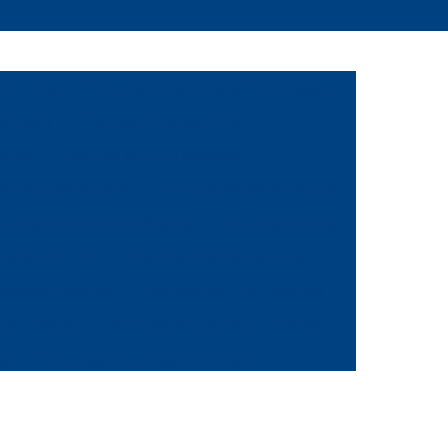
 Bolinha
Etiqueta Adesiva para Codificação
alizada
Etiqueta Adesiva Preta
rente
Etiqueta de Vinil Adesiva
ca Etiqueta Adesiva
Etiqueta Adesiva Branca
iqueta Auto Adesiva Branca
Etiqueta Branca
 para Imprimir
Etiqueta Branca Pequena
Adesiva Colorida
Etiqueta Bolinha Colorida
nha Colorida
Etiqueta de Controle Colorida
as
Etiquetas Coloridas Adesivas
ola
Etiqueta de Gondola Amarela
a
Etiqueta de Preço para Gondola