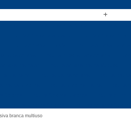
a Adesiva
Etiqueta Adesiva Advertência
Etiqueta Adesiva
Etiqueta Adesiva para Crachá
Etiqueta Adesiva Person
Etiqueta Adesiva Removível
Etiqueta Adesiva Transpa
 Metálica Adesiva
Etiqueta Personalizada Adesiva
Gráfi
 Adesiva Branca A4
Etiqueta Adesiva Branca Multiuso
Et
ueta Branca A4
Etiqueta Branca Adesiva
Etiqueta Branca
ta Branca Redonda
Etiqueta Redonda Branca
Etiqueta 
ta Colorida
Etiqueta Colorida Redonda
Etiqueta de Boli
Etiqueta Redonda Colorida
Etiquetas Adesivas Colorid
Etiquetas Coloridas para Identificação
Etiqueta de Gond
siva branca multiuso
Etiqueta de Gondola Branca
Etiqueta de Gondola Térmic