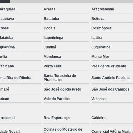
araquara
Araras
Araçoiabinha
caetava
Batatuba
Boituva
rdeal
Cocais
Cosmópolis
daiatuba
Itapetininga
Itatiba
guariúna
Jundiaí
Juquiratiba
rília
Mendonça
Monte Mor
racicaba
Porto Feliz
Presidente Prudente
Santa Teresinha de
nta Rita do Ribeira
Santo Antônio Paulista
Piracicaba
umaré
São José do Rio Preto
São José dos Campos
ubaté
Vale do Paraíba
Valinhos
rtolomai
Boa Esperança
Caldeira
Colinas do Mosteiro de
dade Nova II
Comercial Vitória Martin