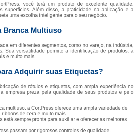
Etiqueta Adesiva Rolo
Etiqueta de Rolo
Rolo de Eti
rtPress, você terá um produto de excelente qualidade,
s superfícies. Além disso, a praticidade na aplicação e a
Etiqueta Térmica
Rolo Etiqueta
Rolo Etiqueta Adesiva
ueta uma escolha inteligente para o seu negócio.
Impressão de Rótulos
Impressão de Rótulos para Cerve
a Branca Multiuso
los Adesivos para Alimentos
Rótulos Adesivos Personaliza
Rótulos e Etiquetas Adesivas
Rótulos para Personal
zada em diferentes segmentos, como no varejo, na indústria,
os. Sua versatilidade permite a identificação de produtos, a
is e muito mais.
ara Adquirir suas Etiquetas?
ricação de rótulos e etiquetas, com ampla experiência no
 a empresa preza pela qualidade de seus produtos e pelo
nca multiuso, a CortPress oferece uma ampla variedade de
, ribbons de cera e muito mais.
 está sempre pronta para auxiliar e oferecer as melhores
ess passam por rigorosos controles de qualidade,