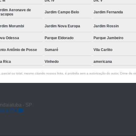
 III
Dic IV
Dic V
rdim Aeronave de
Jardim Campo Belo
Jardim Fernanda
racopos
rdim Morumbi
Jardim Nova Europa
Jardim Rossin
va Odessa
Parque Eldorado
Parque Jambeiro
nto Antônio de Posse
Sumaré
Vila Carlito
la Rica
Vinhedo
americana
parcial ou total, mesmo citando nossos links, é proibida sem a autorização do autor. Crime de vi
Indaiatuba - SP
899-9754