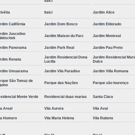
Itaici
lvétia
Itaici
Jardim Alice
rdim Califórnia
Jardim Dom Bosco
Jardim Eldorado
rdim Juscelino
Jardim Maison du Parc
Jardim Montreal
bitschek
rdim Panorama
Jardim Park Real
Jardim Pau Preto
Jardim Residencial Dona
Jardim Residencial Mari
rdim Renata
Lucilla
Dulce
ardim Umuarama
Jardim Vila Paradiso
Jardim Villa Romana
rque São Tomaz de
Parque das Nações
Parque são lourenço
uino
sidencial Monte Verde
Residencial duas marias
Santa Clara
la Areal
Vila Aurora
Vila Avai
la Homero
Vila Maria Helena
Vila Rubens