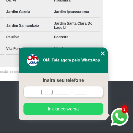
Dic VI
Holambra
etiqueta auto adesiva branca Jardim São Fransciso
Jardim García
Jardim Ipaussurama
loja de etiqueta branca Jardim Morumbi
Jardim Santa Clara Do
Jardim Samambaia
loja de etiqueta branca pequena Vila Suiça
Lago Ll
Paulínia
Pedreira
quanto custa etiqueta branca redonda Jardim
Samambaia
Vila Formosa
Vila Georgina
loja de etiqueta branca a4 Holambra
Olá! Fale agora pelo WhatsApp
quanto custa etiqueta branca para imprimir Sorocaba
olação de direito autoral – artigo 184 do Código Penal –
Lei 9610/98 - Lei
quanto custa etiqueta redonda branca Distrito Industrial
Insira seu telefone
João Narezzi
loja de etiqueta adesiva branca Cabreúva
Home
Serviços
Contato
Mapa do site
loja de etiqueta branca adesiva Vila Castelo Branco
Iniciar conversa
1
etiqueta branca adesiva Comercial Vitória Martini
quanto custa etiqueta branca a4 Marapoama