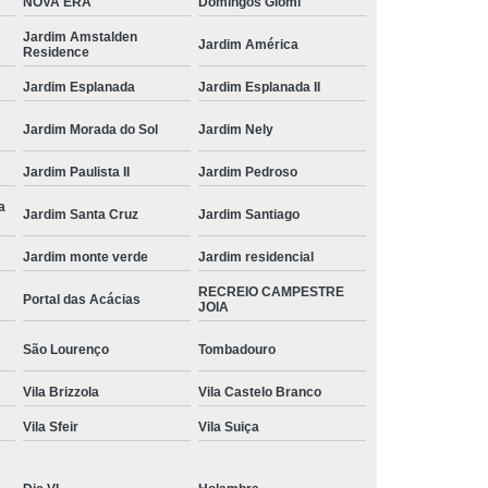
NOVA ERA
Domingos Giomi
quanto custa etiqueta branca redonda Socorro
Jardim Amstalden
Jardim América
Residence
quanto custa etiqueta adesiva branca Jardim Amstalden
Jardim Esplanada
Jardim Esplanada II
Residence
Jardim Morada do Sol
Jardim Nely
etiqueta branca a4 Jardim Park Real
Jardim Paulista II
Jardim Pedroso
quanto custa etiqueta branca a4 RECREIO
CAMPESTRE JOIA
a
Jardim Santa Cruz
Jardim Santiago
etiqueta auto adesiva branca Vinhedo
Jardim monte verde
Jardim residencial
etiqueta branca Hortolândia
RECREIO CAMPESTRE
Portal das Acácias
JOIA
quanto custa etiqueta adesiva branca a4 Presidente
Prudente
São Lourenço
Tombadouro
etiqueta branca redonda Presidente Prudente
Vila Brizzola
Vila Castelo Branco
etiqueta adesiva branca Valinhos
Vila Sfeir
Vila Suiça
etiqueta branca para imprimir Vila Industrial