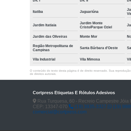
Dic I
Dic II
Dic
Ja
Itatiba
Jaguariúna
Vi
Jardim Monte
Jardim Itatiaia
Ja
Cristo/Parque Oziel
Jardim das Oliveiras
Monte Mor
No
Região Metropolitana de
Santa Bárbara d'Oeste
Sa
Campinas
Vila Industrial
Vila Mimosa
Vi
O conteúdo do texto desta página é de direito reservado. Sua reprodução, 
de direitos autorais
.
Cortpress Etiquetas E Rótulos Adesivos
Rua Turquesa, 60 - Recreio Campestre Jóia 
CEP: 13347-070
(19) 3935-3327
(19) 99
comercial@cortpress.com