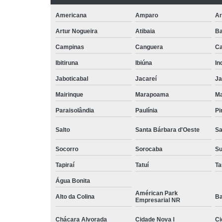
Americana
Amparo
Ar
Artur Nogueira
Atibaia
Ba
Campinas
Canguera
Ca
Ibitiruna
Ibiúna
In
Jaboticabal
Jacareí
Ja
Mairinque
Marapoama
Ma
Paraisolândia
Paulínia
Pi
Salto
Santa Bárbara d'Oeste
Sa
Socorro
Sorocaba
S
Tapiraí
Tatuí
Ta
Água Bonita
Américan Park
Alto da Colina
Ba
Empresarial NR
Chácara Alvorada
Cidade Nova I
Ci