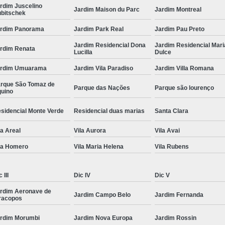
rdim Juscelino
Jardim Maison du Parc
Jardim Montreal
bitschek
rdim Panorama
Jardim Park Real
Jardim Pau Preto
Jardim Residencial Dona
Jardim Residencial Mari
rdim Renata
Lucilla
Dulce
ardim Umuarama
Jardim Vila Paradiso
Jardim Villa Romana
rque São Tomaz de
Parque das Nações
Parque são lourenço
uino
sidencial Monte Verde
Residencial duas marias
Santa Clara
la Areal
Vila Aurora
Vila Avai
la Homero
Vila Maria Helena
Vila Rubens
 III
Dic IV
Dic V
rdim Aeronave de
Jardim Campo Belo
Jardim Fernanda
racopos
rdim Morumbi
Jardim Nova Europa
Jardim Rossin