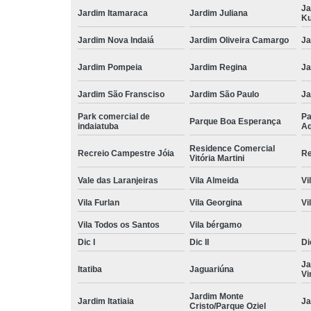
Ja
Jardim Itamaraca
Jardim Juliana
Ku
Jardim Nova Indaiá
Jardim Oliveira Camargo
Ja
Jardim Pompeia
Jardim Regina
Ja
Jardim São Fransciso
Jardim São Paulo
J
Park comercial de
Pa
Parque Boa Esperança
indaiatuba
Aq
Residence Comercial
Recreio Campestre Jóia
Re
Vitória Martini
Vale das Laranjeiras
Vila Almeida
Vi
Vila Furlan
Vila Georgina
Vi
Vila Todos os Santos
Vila bérgamo
Dic I
Dic II
Dic
Ja
Itatiba
Jaguariúna
Vi
Jardim Monte
Jardim Itatiaia
Ja
Cristo/Parque Oziel