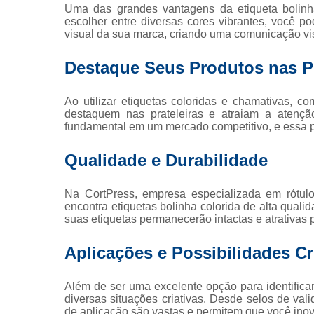
Uma das grandes vantagens da etiqueta bolinha
escolher entre diversas cores vibrantes, você p
Rolo de 
visual da sua marca, criando uma comunicação vis
Destaque Seus Produtos nas Pr
Rótu
Ao utilizar etiquetas coloridas e chamativas, c
destaquem nas prateleiras e atraiam a atenção
fundamental em um mercado competitivo, e essa p
Qualidade e Durabilidade
Na CortPress, empresa especializada em rótulo
encontra etiquetas bolinha colorida de alta qualid
suas etiquetas permanecerão intactas e atrativas 
Aplicações e Possibilidades Cr
Além de ser uma excelente opção para identificar 
diversas situações criativas. Desde selos de val
de aplicação são vastas e permitem que você ino