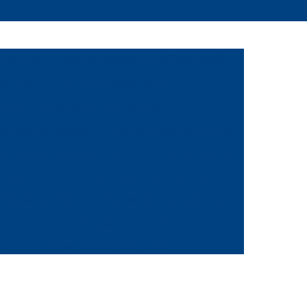
 Bolinha
Etiqueta Adesiva para Codificação
alizada
Etiqueta Adesiva Preta
rente
Etiqueta de Vinil Adesiva
ca Etiqueta Adesiva
Etiqueta Adesiva Branca
iqueta Auto Adesiva Branca
Etiqueta Branca
 para Imprimir
Etiqueta Branca Pequena
Adesiva Colorida
Etiqueta Bolinha Colorida
nha Colorida
Etiqueta de Controle Colorida
as
Etiquetas Coloridas Adesivas
ola
Etiqueta de Gondola Amarela
a
Etiqueta de Preço para Gondola