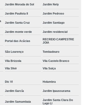
Jardim Morada do Sol
Jardim Nely
etiquetas colorida Distrito Industrial João Narezzi
Jardim Paulista II
Jardim Pedroso
etiqueta redonda colorida Vila Georgina
a
Jardim Santa Cruz
Jardim Santiago
preço de etiquetas adesivas coloridas Jacareí
Jardim monte verde
Jardim residencial
fornecedor de etiqueta colorida redonda Cosmópolis
RECREIO CAMPESTRE
etiqueta redonda colorida Nova Odessa
Portal das Acácias
JOIA
fornecedor de etiqueta colorida redonda Nova Odessa
São Lourenço
Tombadouro
fornecedor de etiquetas coloridas para identificação
Vila Brizzola
Vila Castelo Branco
Itapetininga
Vila Sfeir
Vila Suiça
preço de etiqueta de controle colorida Indaiatuba
etiqueta colorida à venda Recreio Campestre Jóia
Dic VI
Holambra
fornecedor de etiqueta de bolinha colorida Porto Feliz
Jardim García
Jardim Ipaussurama
etiqueta colorida Limeira
Jardim Santa Clara Do
Jardim Samambaia
Lago Ll