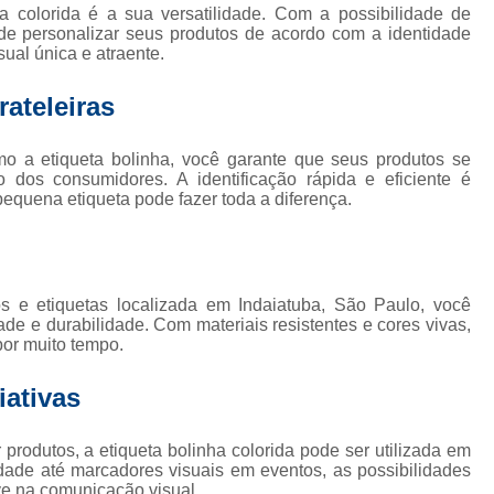
Etiqueta Adesiva Rolo
Etiqueta de Rolo
Rolo de Eti
 colorida é a sua versatilidade. Com a possibilidade de
ode personalizar seus produtos de acordo com a identidade
Etiqueta Térmica
Rolo Etiqueta
Rolo Etiqueta Adesiva
ual única e atraente.
Impressão de Rótulos
Impressão de Rótulos para Cerve
ateleiras
los Adesivos para Alimentos
Rótulos Adesivos Personaliza
Rótulos e Etiquetas Adesivas
Rótulos para Personal
omo a etiqueta bolinha, você garante que seus produtos se
 dos consumidores. A identificação rápida e eficiente é
equena etiqueta pode fazer toda a diferença.
s e etiquetas localizada em Indaiatuba, São Paulo, você
ade e durabilidade. Com materiais resistentes e cores vivas,
por muito tempo.
iativas
produtos, a etiqueta bolinha colorida pode ser utilizada em
idade até marcadores visuais em eventos, as possibilidades
ve na comunicação visual.