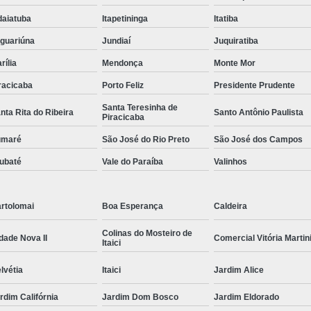
daiatuba
Itapetininga
Itatiba
guariúna
Jundiaí
Juquiratiba
rília
Mendonça
Monte Mor
racicaba
Porto Feliz
Presidente Prudente
Santa Teresinha de
nta Rita do Ribeira
Santo Antônio Paulista
Piracicaba
umaré
São José do Rio Preto
São José dos Campos
ubaté
Vale do Paraíba
Valinhos
rtolomai
Boa Esperança
Caldeira
Colinas do Mosteiro de
dade Nova II
Comercial Vitória Martin
Itaici
lvétia
Itaici
Jardim Alice
rdim Califórnia
Jardim Dom Bosco
Jardim Eldorado