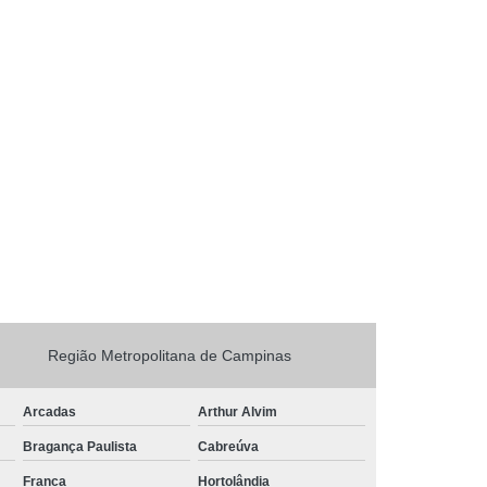
etiqueta colorida Água Bonita
preço de etiqueta colorida Recreio Campestre Jóia
fornecedor de etiquetas coloridas para identificação
Centro Empresarial de Indaiatuba
fornecedor de etiqueta de controle colorida Santa
Bárbara d'Oeste
preço de etiquetas coloridas para identificação Santa
Bárbara d'Oeste
fornecedor de etiqueta de controle colorida Jardim
California
etiqueta de controle colorida Cosmópolis
Região Metropolitana de Campinas
fornecedor de etiqueta bolinha colorida Indaiatuba
Arcadas
Arthur Alvim
etiqueta de bolinha colorida Sumaré
Bragança Paulista
Cabreúva
preço de etiqueta bolinha colorida Holambra
Franca
Hortolândia