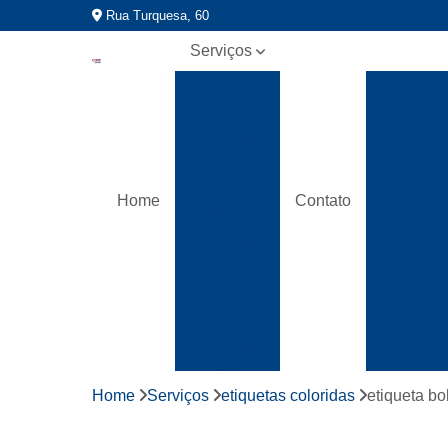
Rua Turquesa, 60
Serviços
Etiquetas
Etiquet
adesivas
Etiquetas
brancas
Etiqueta
Etiquetas
Home
Contato
coloridas
Etiqueta
Etiquetas
Etiq
de gondola
Etique
Etiquetas
redondas
Etique
Etiquetas
tag
Home
Serviços
etiquetas coloridas
etiqueta bo
Fitas
gomada