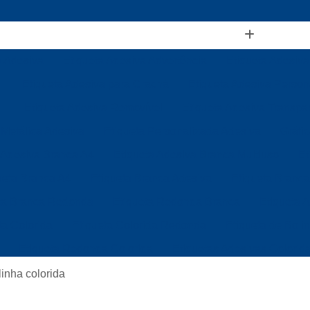
a Adesiva
Etiqueta Adesiva Advertência
Etiqueta Adesiva
Etiqueta Adesiva para Crachá
Etiqueta Adesiva Person
Etiqueta Adesiva Removível
Etiqueta Adesiva Transpa
 Metálica Adesiva
Etiqueta Personalizada Adesiva
Gráfi
 Adesiva Branca A4
Etiqueta Adesiva Branca Multiuso
Et
ueta Branca A4
Etiqueta Branca Adesiva
Etiqueta Branca
ta Branca Redonda
Etiqueta Redonda Branca
Etiqueta 
ta Colorida
Etiqueta Colorida Redonda
Etiqueta de Boli
Etiqueta Redonda Colorida
Etiquetas Adesivas Colorid
Etiquetas Coloridas para Identificação
Etiqueta de Gond
linha colorida
Etiqueta de Gondola Branca
Etiqueta de Gondola Térmic