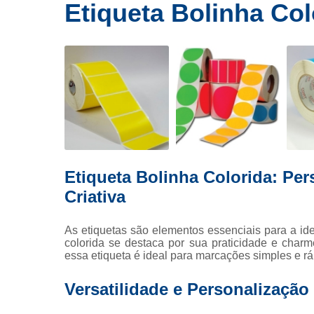
Ribbons
Etiqueta Bolinha Col
E
de cera
Rolos de
etiquetas
Eti
Rótulo
Etiqueta
Eti
Etiqueta Bolinha Colorida: Pe
Etique
Criativa
Tag p
Fi
As etiquetas são elementos essenciais para a iden
colorida se destaca por sua praticidade e char
Fita
essa etiqueta é ideal para marcações simples e rá
Ribbo
Versatilidade e Personalização
Rib