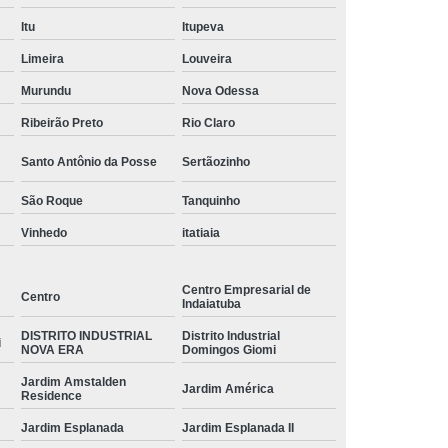
preço de etiqueta adesiva colorida Vila Suiça
Itu
Itupeva
fornecedor de etiquetas coloridas adesivas Jardim
Limeira
Louveira
Paulista II
Murundu
Nova Odessa
fornecedor de etiquetas adesivas coloridas Jardim
Ribeirão Preto
Rio Claro
Morumbi
Santo Antônio da Posse
Sertãozinho
etiquetas coloridas adesivas à venda Jardim Campo
Belo
São Roque
Tanquinho
etiqueta colorida redonda Tombadouro
Vinhedo
itatiaia
preço de etiquetas coloridas para identificação Socorro
Centro Empresarial de
Centro
fornecedor de etiqueta colorida Dic VI
Indaiatuba
DISTRITO INDUSTRIAL
Distrito Industrial
etiquetas colorida Sertãozinho
i
NOVA ERA
Domingos Giomi
etiquetas coloridas para identificação à venda Jardim
Jardim Amstalden
Jardim América
das Oliveiras
Residence
Jardim Esplanada
Jardim Esplanada II
etiqueta adesiva colorida Jardim Ipaussurama