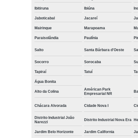
Ibitiruna
Ibiúna
In
Jaboticabal
Jacareí
Ja
Mairinque
Marapoama
Ma
Paraisolândia
Paulínia
Pi
Salto
Santa Bárbara d'Oeste
Sa
Socorro
Sorocaba
S
Tapiraí
Tatuí
Ta
Água Bonita
Américan Park
Alto da Colina
Ba
Empresarial NR
Chácara Alvorada
Cidade Nova I
Ci
Distrito Industrial João
Distrito Industrial Nova Era
He
Narezzi
Jardim Belo Horizonte
Jardim California
Ja