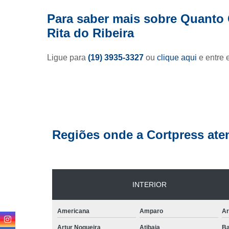
Para saber mais sobre Quanto 
Rolo de 
Rita do Ribeira
Rótu
Ligue para
(19) 3935-3327
ou
clique aqui
e entre 
Regiões onde a Cortpress ate
INTERIOR
Americana
Amparo
Ar
Artur Nogueira
Atibaia
Ba