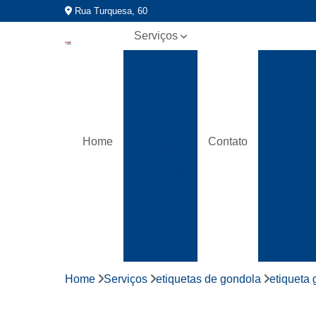
Rua Turquesa, 60
Serviços
Etiquetas
Etiquet
adesivas
Etiquetas
brancas
Etiqueta
Etiquetas
Home
Contato
coloridas
Etiqueta
Etiquetas
Etiq
de gondola
Etique
Etiquetas
redondas
Etique
Etiquetas
tag
Home
Serviços
etiquetas de gondola
etiqueta
Fitas
gomada