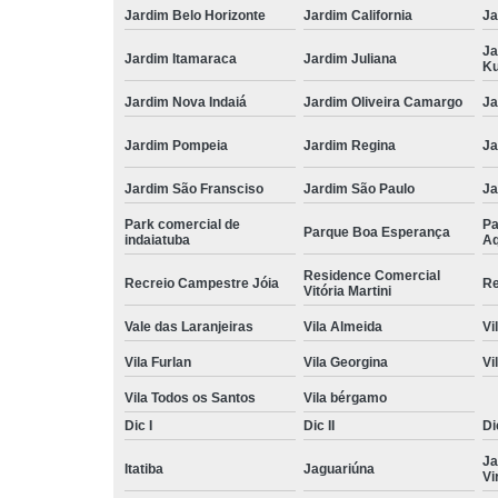
Jardim Belo Horizonte
Jardim California
Ja
Ja
Jardim Itamaraca
Jardim Juliana
Ku
Jardim Nova Indaiá
Jardim Oliveira Camargo
Ja
Jardim Pompeia
Jardim Regina
Ja
Jardim São Fransciso
Jardim São Paulo
J
Park comercial de
Pa
Parque Boa Esperança
indaiatuba
Aq
Residence Comercial
Recreio Campestre Jóia
Re
Vitória Martini
Vale das Laranjeiras
Vila Almeida
Vi
Vila Furlan
Vila Georgina
Vi
Vila Todos os Santos
Vila bérgamo
Dic I
Dic II
Dic
Ja
Itatiba
Jaguariúna
Vi