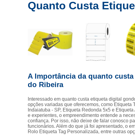
Ribbons
Quanto Custa Etiquet
E
de cera
Rolos de
etiquetas
Eti
Rótulo
Etiqueta
Eti
A Importância da quanto custa 
Etique
do Ribeira
Tag p
Fi
Interessado em quanto custa etiqueta digital gon
opções variadas que oferecemos, como Etiqueta T
Fita
Indaiatuba - SP, Etiqueta Redonda 5x5 e Etiqueta
e experientes, o empreendimento entende a neces
Ribbo
confiança. Por isso, não deixe de falar conosco 
funcionários. Além do que já foi apresentado, o
Rib
Rolo Etiqueta Tag Personalizada, entre outras op