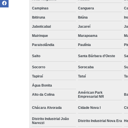
Campinas
Canguera
Ca
Ibitiruna
Ibiúna
In
Jaboticabal
Jacareí
Ja
Mairinque
Marapoama
Ma
Paraisolândia
Paulínia
Pi
Salto
Santa Bárbara d'Oeste
Sa
Socorro
Sorocaba
S
Tapiraí
Tatuí
Ta
Água Bonita
Américan Park
Alto da Colina
Ba
Empresarial NR
Chácara Alvorada
Cidade Nova I
Ci
Distrito Industrial João
Distrito Industrial Nova Era
He
Narezzi