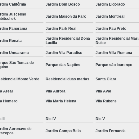
rdim Califórnia
Jardim Dom Bosco
Jardim Eldorado
rdim Juscelino
Jardim Maison du Parc
Jardim Montreal
bitschek
rdim Panorama
Jardim Park Real
Jardim Pau Preto
Jardim Residencial Dona
Jardim Residencial Mari
rdim Renata
Lucilla
Dulce
ardim Umuarama
Jardim Vila Paradiso
Jardim Villa Romana
rque São Tomaz de
Parque das Nações
Parque são lourenço
uino
sidencial Monte Verde
Residencial duas marias
Santa Clara
la Areal
Vila Aurora
Vila Avai
la Homero
Vila Maria Helena
Vila Rubens
 III
Dic IV
Dic V
rdim Aeronave de
Jardim Campo Belo
Jardim Fernanda
racopos