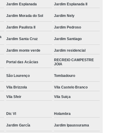
Jardim Esplanada
Jardim Esplanada II
Jardim Morada do Sol
Jardim Nely
Jardim Paulista II
Jardim Pedroso
a
Jardim Santa Cruz
Jardim Santiago
Jardim monte verde
Jardim residencial
RECREIO CAMPESTRE
Portal das Acácias
JOIA
São Lourenço
Tombadouro
Vila Brizzola
Vila Castelo Branco
Vila Sfeir
Vila Suiça
Dic VI
Holambra
Jardim García
Jardim Ipaussurama