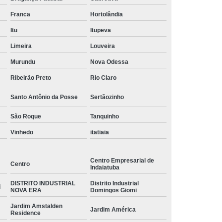
Franca
Hortolândia
Itu
Itupeva
Limeira
Louveira
Murundu
Nova Odessa
Ribeirão Preto
Rio Claro
Santo Antônio da Posse
Sertãozinho
São Roque
Tanquinho
Vinhedo
itatiaia
Centro Empresarial de
Centro
Indaiatuba
DISTRITO INDUSTRIAL
Distrito Industrial
i
NOVA ERA
Domingos Giomi
Jardim Amstalden
Jardim América
Residence