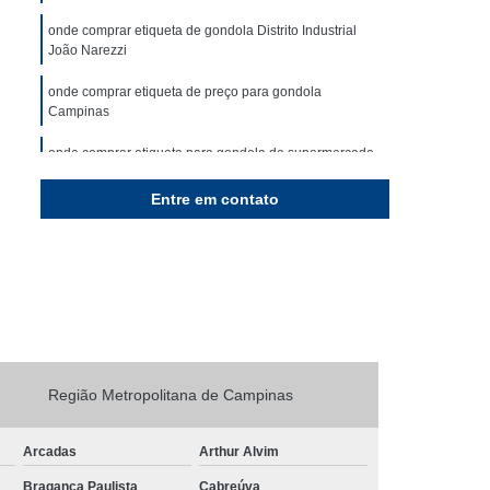
queta
Rolo de Etiqueta Adesiva
onde comprar etiqueta de gondola Distrito Industrial
Rolo Etiqueta Térmica
Empresa de Rótulos
João Narezzi
ja
Rótulos
Rótulos Adesivos
onde comprar etiqueta de preço para gondola
Campinas
dos
Rótulos de Garrafas Personalizados
onde comprar etiqueta para gondola de supermercado
izar
Rótulos Personalizados
Jardim das Oliveiras
Entre em contato
onde comprar etiqueta de gondola amarela Parque das
Nações
Região Metropolitana de Campinas
Arcadas
Arthur Alvim
Bragança Paulista
Cabreúva