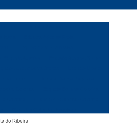
 Bolinha
Etiqueta Adesiva para Codificação
alizada
Etiqueta Adesiva Preta
rente
Etiqueta de Vinil Adesiva
ca Etiqueta Adesiva
Etiqueta Adesiva Branca
iqueta Auto Adesiva Branca
Etiqueta Branca
 para Imprimir
Etiqueta Branca Pequena
Adesiva Colorida
Etiqueta Bolinha Colorida
nha Colorida
Etiqueta de Controle Colorida
as
Etiquetas Coloridas Adesivas
ola
Etiqueta de Gondola Amarela
ta do Ribeira
a
Etiqueta de Preço para Gondola