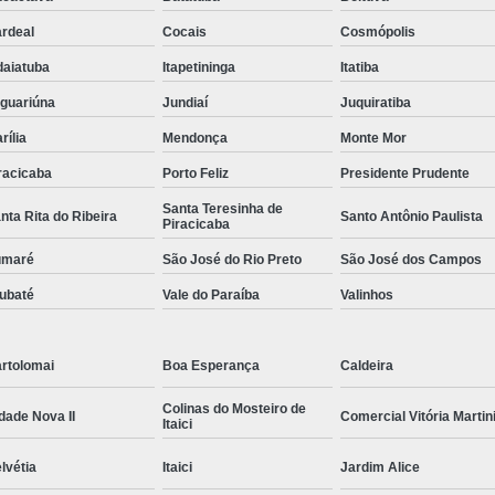
rdeal
Cocais
Cosmópolis
daiatuba
Itapetininga
Itatiba
guariúna
Jundiaí
Juquiratiba
rília
Mendonça
Monte Mor
racicaba
Porto Feliz
Presidente Prudente
Santa Teresinha de
nta Rita do Ribeira
Santo Antônio Paulista
Piracicaba
umaré
São José do Rio Preto
São José dos Campos
ubaté
Vale do Paraíba
Valinhos
rtolomai
Boa Esperança
Caldeira
Colinas do Mosteiro de
dade Nova II
Comercial Vitória Martin
Itaici
lvétia
Itaici
Jardim Alice