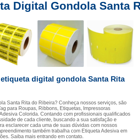
a Digital Gondola Santa R
tiqueta Digital Gondola
Etiqueta Gondola
Etiqueta Gond
Etiqueta para Gondola
Etiqueta para Gondola de Super
queta Adesiva Redonda
Etiqueta Adesiva Redonda 5 Cm
 Adesiva Redonda Transparente
Etiqueta Dourada Redonda
Etiqueta Redonda Adesiva
Etiqueta Redonda Azul
Et
queta Redonda Personalizada
Etiqueta Redonda Transparen
Etiqueta Tag
Etiqueta Tag Adesiva
Etiqueta Tag Pa
etiqueta digital gondola Santa Rita
ta Tag Personalizada
Tag de Etiqueta
Tag Etiqueta
T
ara Etiqueta
Fita Adesiva Gomada
Fita Gomada
Fita
ta Gomada de Papel
Fita Gomada Kraft
Fita Gomada Per
dola Santa Rita do Ribeira? Conheça nossos serviços, são
ag para Roupas, Ribbons, Etiquetas, Impressoras
 Kraft Gomada
Rolo de Fita Gomada
Fita Ribbon Cera
 Adesiva Colorida. Contando com profissionais qualificados
sidade de cada cliente, buscando a sua satisfação e
n Cera
Ribbon Cera 110 X 74
Ribbon Cera 110x74
R
para esclarecer cada uma de suas dúvidas com nossos
 empreendimento também trabalha com Etiqueta Adesiva em
bon Cera Preto
Ribbon de Cera
Etiqueta Adesiva em Ro
ções. Saiba mais entrando em contato.