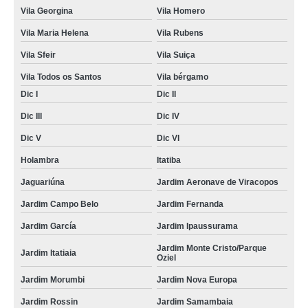
Vila Georgina
Vila Homero
Vila Maria Helena
Vila Rubens
Vila Sfeir
Vila Suiça
Vila Todos os Santos
Vila bérgamo
Dic I
Dic II
Dic III
Dic IV
Dic V
Dic VI
Holambra
Itatiba
Jaguariúna
Jardim Aeronave de Viracopos
Jardim Campo Belo
Jardim Fernanda
Jardim García
Jardim Ipaussurama
Jardim Monte Cristo/Parque
Jardim Itatiaia
Oziel
Jardim Morumbi
Jardim Nova Europa
Jardim Rossin
Jardim Samambaia