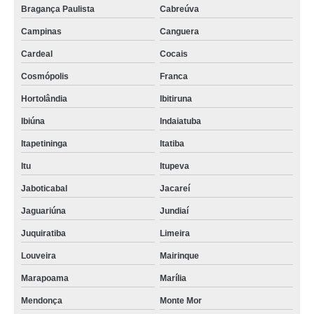
Bragança Paulista
Cabreúva
Campinas
Canguera
Cardeal
Cocais
Cosmópolis
Franca
Hortolândia
Ibitiruna
Ibiúna
Indaiatuba
Itapetininga
Itatiba
Itu
Itupeva
Jaboticabal
Jacareí
Jaguariúna
Jundiaí
Juquiratiba
Limeira
Louveira
Mairinque
Marapoama
Marília
Mendonça
Monte Mor