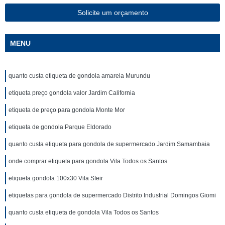
Solicite um orçamento
MENU
quanto custa etiqueta de gondola amarela Murundu
etiqueta preço gondola valor Jardim California
etiqueta de preço para gondola Monte Mor
etiqueta de gondola Parque Eldorado
quanto custa etiqueta para gondola de supermercado Jardim Samambaia
onde comprar etiqueta para gondola Vila Todos os Santos
etiqueta gondola 100x30 Vila Sfeir
etiquetas para gondola de supermercado Distrito Industrial Domingos Giomi
quanto custa etiqueta de gondola Vila Todos os Santos