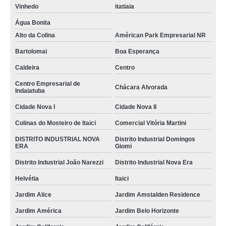
Vinhedo
itatiaia
Água Bonita
Alto da Colina
Américan Park Empresarial NR
Bartolomai
Boa Esperança
Caldeira
Centro
Centro Empresarial de
Chácara Alvorada
Indaiatuba
Cidade Nova I
Cidade Nova II
Colinas do Mosteiro de Itaici
Comercial Vitória Martini
DISTRITO INDUSTRIAL NOVA
Distrito Industrial Domingos
ERA
Giomi
Distrito Industrial João Narezzi
Distrito Industrial Nova Era
Helvétia
Itaici
Jardim Alice
Jardim Amstalden Residence
Jardim América
Jardim Belo Horizonte