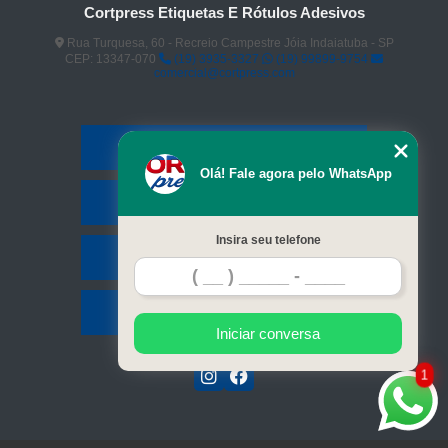
Cortpress Etiquetas E Rótulos Adesivos
Rua Turquesa, 60 - Recreio Campestre Jóia Indaiatuba - SP
CEP: 13347-070
(19) 3935-3327
(19) 99899-9754
comercial@cortpress.com
Home
Olá! Fale agora pelo WhatsApp
Serviços
Insira seu telefone
Contato
Mapa do site
Iniciar conversa
1