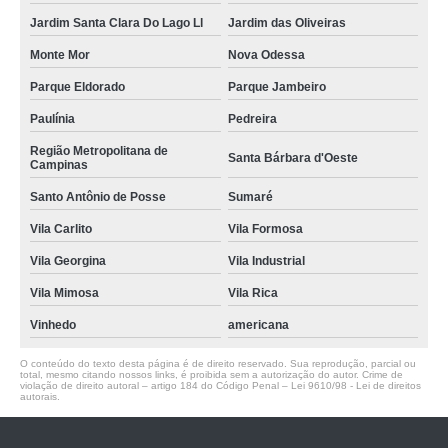
Jardim Santa Clara Do Lago Ll
Jardim das Oliveiras
Monte Mor
Nova Odessa
Parque Eldorado
Parque Jambeiro
Paulínia
Pedreira
Região Metropolitana de
Santa Bárbara d'Oeste
Campinas
Santo Antônio de Posse
Sumaré
Vila Carlito
Vila Formosa
Vila Georgina
Vila Industrial
Vila Mimosa
Vila Rica
Vinhedo
americana
O conteúdo do texto desta página é de direito reservado. Sua reprodução, parcial ou
total, mesmo citando nossos links, é proibida sem a autorização do autor. Crime de
violação de direito autoral – artigo 184 do Código Penal –
Lei 9610/98 - Lei de direitos
autorais
.