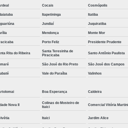
rdeal
Cocais
Cosmópolis
daiatuba
Itapetininga
Itatiba
guariúna
Jundiaí
Juquiratiba
rília
Mendonça
Monte Mor
racicaba
Porto Feliz
Presidente Prudente
Santa Teresinha de
nta Rita do Ribeira
Santo Antônio Paulista
Piracicaba
umaré
São José do Rio Preto
São José dos Campos
ubaté
Vale do Paraíba
Valinhos
rtolomai
Boa Esperança
Caldeira
Colinas do Mosteiro de
dade Nova II
Comercial Vitória Martin
Itaici
lvétia
Itaici
Jardim Alice