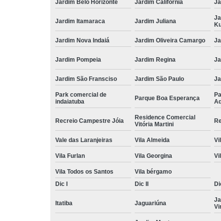
Jardim Belo Horizonte
Jardim California
Ja
Ja
Jardim Itamaraca
Jardim Juliana
Ku
Jardim Nova Indaiá
Jardim Oliveira Camargo
Ja
Jardim Pompeia
Jardim Regina
Ja
Jardim São Fransciso
Jardim São Paulo
J
Park comercial de
Pa
Parque Boa Esperança
indaiatuba
Aq
Residence Comercial
Recreio Campestre Jóia
Re
Vitória Martini
Vale das Laranjeiras
Vila Almeida
Vi
Vila Furlan
Vila Georgina
Vi
Vila Todos os Santos
Vila bérgamo
Dic I
Dic II
Dic
Ja
Itatiba
Jaguariúna
Vi