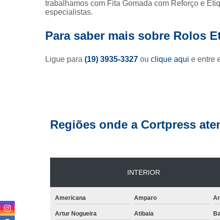
trabalhamos com Fita Gomada com Reforço e Etiq
especialistas.
Rolo de 
Para saber mais sobre Rolos E
Rótu
Ligue para
(19) 3935-3327
ou
clique aqui
e entre 
Regiões onde a Cortpress ate
INTERIOR
Americana
Amparo
Ar
Artur Nogueira
Atibaia
Ba