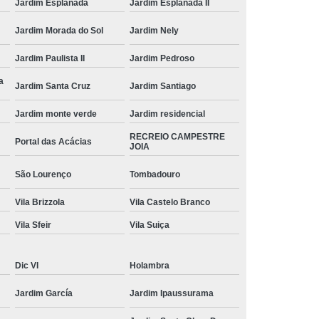
Jardim Esplanada
Jardim Esplanada II
Jardim Morada do Sol
Jardim Nely
Jardim Paulista II
Jardim Pedroso
a
Jardim Santa Cruz
Jardim Santiago
Jardim monte verde
Jardim residencial
RECREIO CAMPESTRE
Portal das Acácias
JOIA
São Lourenço
Tombadouro
Vila Brizzola
Vila Castelo Branco
Vila Sfeir
Vila Suiça
Dic VI
Holambra
Jardim García
Jardim Ipaussurama