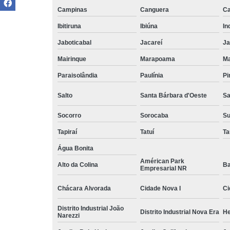
Campinas
Canguera
Ca
Ibitiruna
Ibiúna
In
Jaboticabal
Jacareí
Ja
Mairinque
Marapoama
Ma
Paraisolândia
Paulínia
Pi
Salto
Santa Bárbara d'Oeste
Sa
Socorro
Sorocaba
S
Tapiraí
Tatuí
Ta
Água Bonita
Américan Park
Alto da Colina
Ba
Empresarial NR
Chácara Alvorada
Cidade Nova I
Ci
Distrito Industrial João
Distrito Industrial Nova Era
He
Narezzi