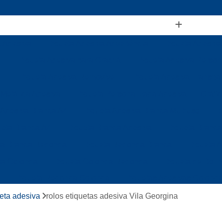
a Adesiva
Etiqueta Adesiva Advertência
Etiqueta Adesiva
Etiqueta Adesiva para Crachá
Etiqueta Adesiva Person
Etiqueta Adesiva Removível
Etiqueta Adesiva Transpa
 Metálica Adesiva
Etiqueta Personalizada Adesiva
Gráfi
 Adesiva Branca A4
Etiqueta Adesiva Branca Multiuso
Et
ueta Branca A4
Etiqueta Branca Adesiva
Etiqueta Branca
ta Branca Redonda
Etiqueta Redonda Branca
Etiqueta 
ta Colorida
Etiqueta Colorida Redonda
Etiqueta de Boli
Etiqueta Redonda Colorida
Etiquetas Adesivas Colorid
Etiquetas Coloridas para Identificação
Etiqueta de Gond
ueta adesiva
rolos etiquetas adesiva Vila Georgina
Etiqueta de Gondola Branca
Etiqueta de Gondola Térmic