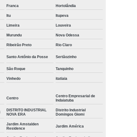
Franca
Hortolândia
Itu
Itupeva
Limeira
Louveira
Murundu
Nova Odessa
Ribeirão Preto
Rio Claro
Santo Antônio da Posse
Sertãozinho
São Roque
Tanquinho
Vinhedo
itatiaia
Centro Empresarial de
Centro
Indaiatuba
DISTRITO INDUSTRIAL
Distrito Industrial
i
NOVA ERA
Domingos Giomi
Jardim Amstalden
Jardim América
Residence