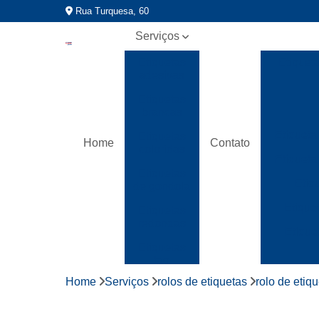
Rua Turquesa, 60
Serviços
Etiquetas
Etiquet
adesivas
Etiquetas
brancas
Etiqueta
Etiquetas
Home
Contato
coloridas
Etiqueta
Etiquetas
Etiq
de gondola
Etique
Etiquetas
redondas
Etique
Etiquetas
tag
Home
Serviços
rolos de etiquetas
rolo de etiq
Fitas
gomada