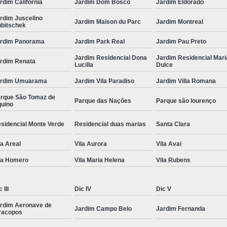
rdim Califórnia
Jardim Dom Bosco
Jardim Eldorado
rdim Juscelino
Jardim Maison du Parc
Jardim Montreal
bitschek
rdim Panorama
Jardim Park Real
Jardim Pau Preto
Jardim Residencial Dona
Jardim Residencial Mari
rdim Renata
Lucilla
Dulce
ardim Umuarama
Jardim Vila Paradiso
Jardim Villa Romana
rque São Tomaz de
Parque das Nações
Parque são lourenço
uino
sidencial Monte Verde
Residencial duas marias
Santa Clara
la Areal
Vila Aurora
Vila Avai
la Homero
Vila Maria Helena
Vila Rubens
 III
Dic IV
Dic V
rdim Aeronave de
Jardim Campo Belo
Jardim Fernanda
racopos