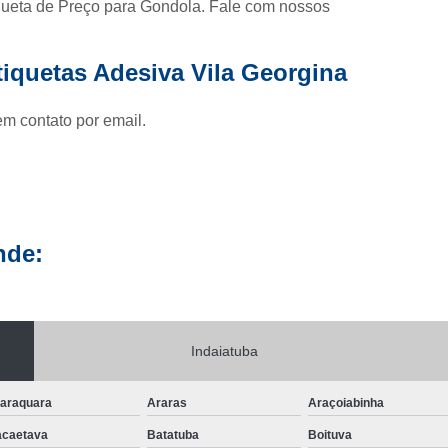
ueta de Preço para Gondola. Fale com nossos
Etiqueta Adesiva Rolo
Etiqueta de Rolo
Rolo de Eti
Etiqueta Térmica
Rolo Etiqueta
Rolo Etiqueta Adesiva
tiquetas Adesiva Vila Georgina
Impressão de Rótulos
Impressão de Rótulos para Cerve
los Adesivos para Alimentos
Rótulos Adesivos Personaliza
em contato por email.
Rótulos e Etiquetas Adesivas
Rótulos para Personal
nde:
Indaiatuba
araquara
Araras
Araçoiabinha
caetava
Batatuba
Boituva