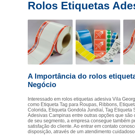
Ribbons
Rolos Etiquetas Ade
E
de cera
Rolos de
etiquetas
Eti
Rótulo
Etiqueta
Eti
A Importância do rolos etiquet
Etique
Negócio
Tag p
Fi
Interessado em rolos etiquetas adesiva Vila Geor
como Etiqueta Tag para Roupas, Ribbons, Etiqueta
Fita
Colorida, Etiqueta Gondola Jundiaí, Tag Etiqueta
Adesivas Campinas entre outras opções que são o
Ribbo
de seu segmento, a empresa consegue também pr
satisfação do cliente. Ao entrar em contato conos
Rib
disposição, através de um atendimento cuidados