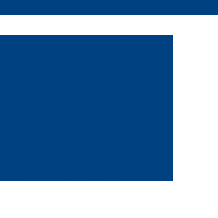
 Bolinha
Etiqueta Adesiva para Codificação
alizada
Etiqueta Adesiva Preta
rente
Etiqueta de Vinil Adesiva
ca Etiqueta Adesiva
Etiqueta Adesiva Branca
iqueta Auto Adesiva Branca
Etiqueta Branca
 para Imprimir
Etiqueta Branca Pequena
Adesiva Colorida
Etiqueta Bolinha Colorida
nha Colorida
Etiqueta de Controle Colorida
as
Etiquetas Coloridas Adesivas
ola
Etiqueta de Gondola Amarela
a
Etiqueta de Preço para Gondola