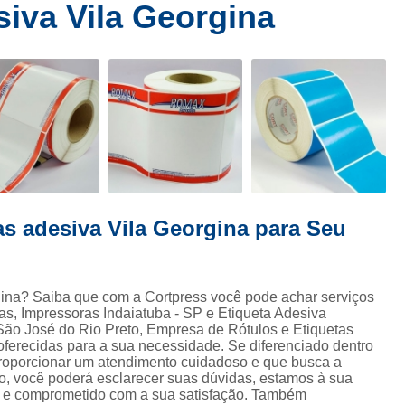
siva Vila Georgina
tiqueta Digital Gondola
Etiqueta Gondola
Etiqueta Gond
Etiqueta para Gondola
Etiqueta para Gondola de Super
queta Adesiva Redonda
Etiqueta Adesiva Redonda 5 Cm
 Adesiva Redonda Transparente
Etiqueta Dourada Redonda
Etiqueta Redonda Adesiva
Etiqueta Redonda Azul
Et
queta Redonda Personalizada
Etiqueta Redonda Transparen
Etiqueta Tag
Etiqueta Tag Adesiva
Etiqueta Tag Pa
as adesiva Vila Georgina para Seu
ta Tag Personalizada
Tag de Etiqueta
Tag Etiqueta
T
ara Etiqueta
Fita Adesiva Gomada
Fita Gomada
Fita
ta Gomada de Papel
Fita Gomada Kraft
Fita Gomada Per
gina? Saiba que com a Cortpress você pode achar serviços
s, Impressoras Indaiatuba - SP e Etiqueta Adesiva
 Kraft Gomada
Rolo de Fita Gomada
Fita Ribbon Cera
 São José do Rio Preto, Empresa de Rótulos e Etiquetas
ferecidas para a sua necessidade. Se diferenciado dentro
n Cera
Ribbon Cera 110 X 74
Ribbon Cera 110x74
R
oporcionar um atendimento cuidadoso e que busca a
co, você poderá esclarecer suas dúvidas, estamos à sua
bon Cera Preto
Ribbon de Cera
Etiqueta Adesiva em Ro
o e comprometido com a sua satisfação. Também