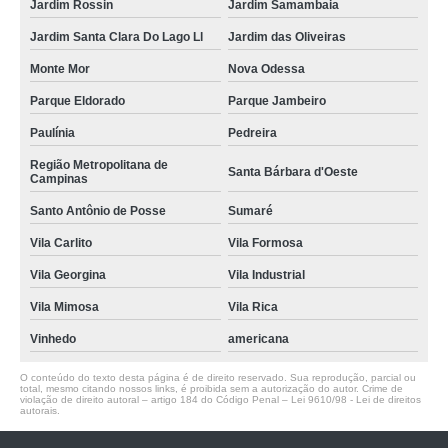
Jardim Rossin
Jardim Samambaia
Jardim Santa Clara Do Lago Ll
Jardim das Oliveiras
Monte Mor
Nova Odessa
Parque Eldorado
Parque Jambeiro
Paulínia
Pedreira
Região Metropolitana de
Santa Bárbara d'Oeste
Campinas
Santo Antônio de Posse
Sumaré
Vila Carlito
Vila Formosa
Vila Georgina
Vila Industrial
Vila Mimosa
Vila Rica
Vinhedo
americana
O conteúdo do texto desta página é de direito reservado. Sua reprodução, parcial ou
total, mesmo citando nossos links, é proibida sem a autorização do autor. Crime de
violação de direito autoral – artigo 184 do Código Penal –
Lei 9610/98 - Lei de direitos
autorais
.