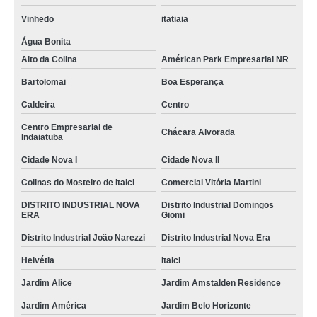
Vinhedo
itatiaia
Água Bonita
Alto da Colina
Américan Park Empresarial NR
Bartolomai
Boa Esperança
Caldeira
Centro
Centro Empresarial de
Chácara Alvorada
Indaiatuba
Cidade Nova I
Cidade Nova II
Colinas do Mosteiro de Itaici
Comercial Vitória Martini
DISTRITO INDUSTRIAL NOVA
Distrito Industrial Domingos
ERA
Giomi
Distrito Industrial João Narezzi
Distrito Industrial Nova Era
Helvétia
Itaici
Jardim Alice
Jardim Amstalden Residence
Jardim América
Jardim Belo Horizonte