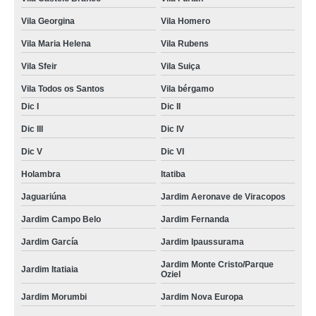
Vila Georgina
Vila Homero
Vila Maria Helena
Vila Rubens
Vila Sfeir
Vila Suiça
Vila Todos os Santos
Vila bérgamo
Dic I
Dic II
Dic III
Dic IV
Dic V
Dic VI
Holambra
Itatiba
Jaguariúna
Jardim Aeronave de Viracopos
Jardim Campo Belo
Jardim Fernanda
Jardim García
Jardim Ipaussurama
Jardim Monte Cristo/Parque
Jardim Itatiaia
Oziel
Jardim Morumbi
Jardim Nova Europa