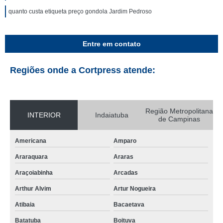
quanto custa etiqueta preço gondola Jardim Pedroso
Entre em contato
Regiões onde a Cortpress atende:
Região Metropolitana
INTERIOR
Indaiatuba
de Campinas
Americana
Amparo
Araraquara
Araras
Araçoiabinha
Arcadas
Arthur Alvim
Artur Nogueira
Atibaia
Bacaetava
Batatuba
Boituva