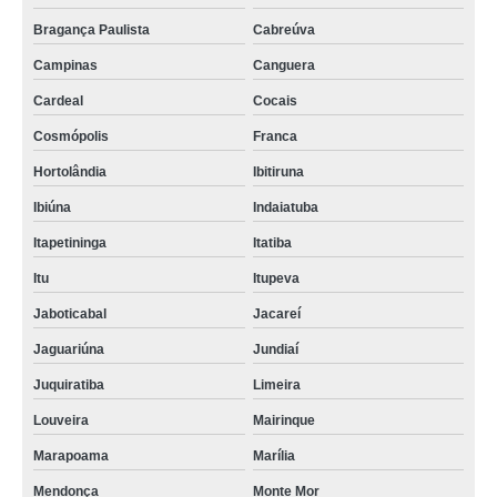
Bragança Paulista
Cabreúva
Campinas
Canguera
Cardeal
Cocais
Cosmópolis
Franca
Hortolândia
Ibitiruna
Ibiúna
Indaiatuba
Itapetininga
Itatiba
Itu
Itupeva
Jaboticabal
Jacareí
Jaguariúna
Jundiaí
Juquiratiba
Limeira
Louveira
Mairinque
Marapoama
Marília
Mendonça
Monte Mor