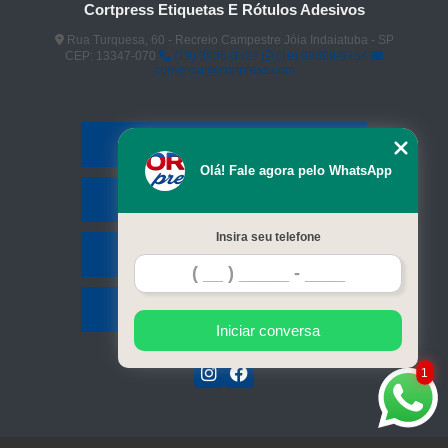
Cortpress Etiquetas E Rótulos Adesivos
Rua Turquesa, 60 - Recreio Campestre Jóia Indaiatuba - SP
CEP: 13347-070
(19) 3935-3327
(19) 99899-9754
comercial@cortpress.com
Home
Olá! Fale agora pelo WhatsApp
Serviços
Insira seu telefone
Contato
Mapa do site
Iniciar conversa
1