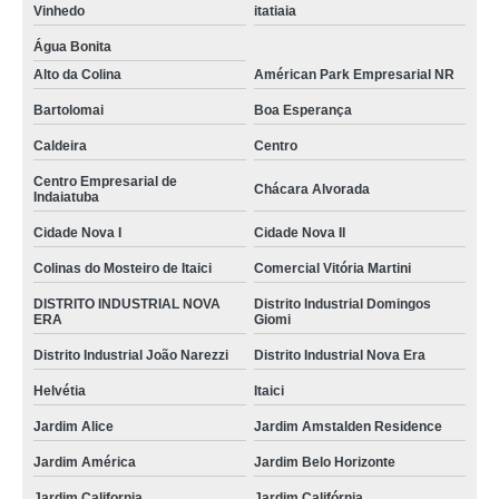
Vinhedo
itatiaia
Água Bonita
Alto da Colina
Américan Park Empresarial NR
Bartolomai
Boa Esperança
Caldeira
Centro
Centro Empresarial de
Chácara Alvorada
Indaiatuba
Cidade Nova I
Cidade Nova II
Colinas do Mosteiro de Itaici
Comercial Vitória Martini
DISTRITO INDUSTRIAL NOVA
Distrito Industrial Domingos
ERA
Giomi
Distrito Industrial João Narezzi
Distrito Industrial Nova Era
Helvétia
Itaici
Jardim Alice
Jardim Amstalden Residence
Jardim América
Jardim Belo Horizonte
Jardim California
Jardim Califórnia