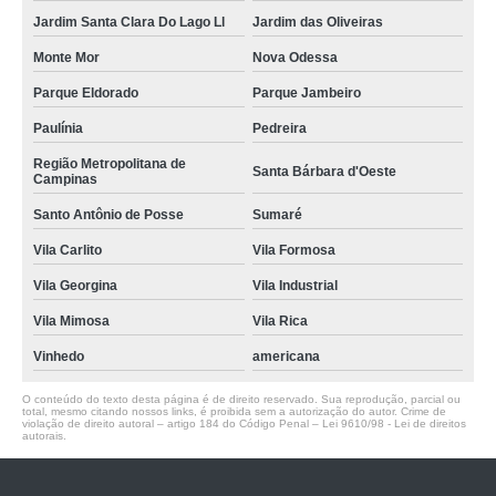
Jardim Santa Clara Do Lago Ll
Jardim das Oliveiras
Monte Mor
Nova Odessa
Parque Eldorado
Parque Jambeiro
Paulínia
Pedreira
Região Metropolitana de
Santa Bárbara d'Oeste
Campinas
Santo Antônio de Posse
Sumaré
Vila Carlito
Vila Formosa
Vila Georgina
Vila Industrial
Vila Mimosa
Vila Rica
Vinhedo
americana
O conteúdo do texto desta página é de direito reservado. Sua reprodução, parcial ou
total, mesmo citando nossos links, é proibida sem a autorização do autor. Crime de
violação de direito autoral – artigo 184 do Código Penal –
Lei 9610/98 - Lei de direitos
autorais
.