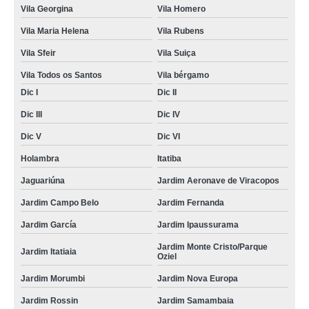
Vila Georgina
Vila Homero
Vila Maria Helena
Vila Rubens
Vila Sfeir
Vila Suiça
Vila Todos os Santos
Vila bérgamo
Dic I
Dic II
Dic III
Dic IV
Dic V
Dic VI
Holambra
Itatiba
Jaguariúna
Jardim Aeronave de Viracopos
Jardim Campo Belo
Jardim Fernanda
Jardim García
Jardim Ipaussurama
Jardim Monte Cristo/Parque
Jardim Itatiaia
Oziel
Jardim Morumbi
Jardim Nova Europa
Jardim Rossin
Jardim Samambaia