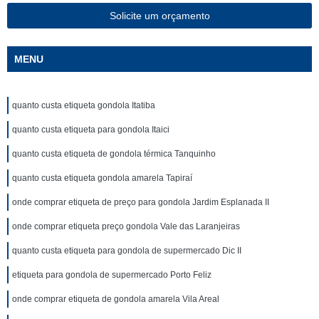
Solicite um orçamento
MENU
quanto custa etiqueta gondola Itatiba
quanto custa etiqueta para gondola Itaici
quanto custa etiqueta de gondola térmica Tanquinho
quanto custa etiqueta gondola amarela Tapiraí
onde comprar etiqueta de preço para gondola Jardim Esplanada II
onde comprar etiqueta preço gondola Vale das Laranjeiras
quanto custa etiqueta para gondola de supermercado Dic II
etiqueta para gondola de supermercado Porto Feliz
onde comprar etiqueta de gondola amarela Vila Areal