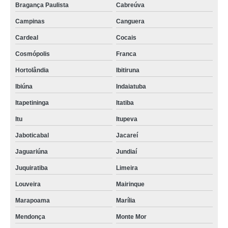
Bragança Paulista
Cabreúva
Campinas
Canguera
Cardeal
Cocais
Cosmópolis
Franca
Hortolândia
Ibitiruna
Ibiúna
Indaiatuba
Itapetininga
Itatiba
Itu
Itupeva
Jaboticabal
Jacareí
Jaguariúna
Jundiaí
Juquiratiba
Limeira
Louveira
Mairinque
Marapoama
Marília
Mendonça
Monte Mor