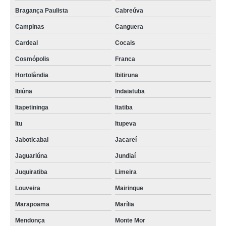
Bragança Paulista
Cabreúva
Campinas
Canguera
Cardeal
Cocais
Cosmópolis
Franca
Hortolândia
Ibitiruna
Ibiúna
Indaiatuba
Itapetininga
Itatiba
Itu
Itupeva
Jaboticabal
Jacareí
Jaguariúna
Jundiaí
Juquiratiba
Limeira
Louveira
Mairinque
Marapoama
Marília
Mendonça
Monte Mor