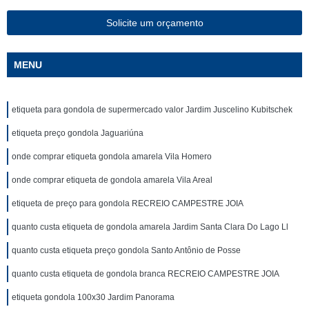
Solicite um orçamento
MENU
etiqueta para gondola de supermercado valor Jardim Juscelino Kubitschek
etiqueta preço gondola Jaguariúna
onde comprar etiqueta gondola amarela Vila Homero
onde comprar etiqueta de gondola amarela Vila Areal
etiqueta de preço para gondola RECREIO CAMPESTRE JOIA
quanto custa etiqueta de gondola amarela Jardim Santa Clara Do Lago Ll
quanto custa etiqueta preço gondola Santo Antônio de Posse
quanto custa etiqueta de gondola branca RECREIO CAMPESTRE JOIA
etiqueta gondola 100x30 Jardim Panorama