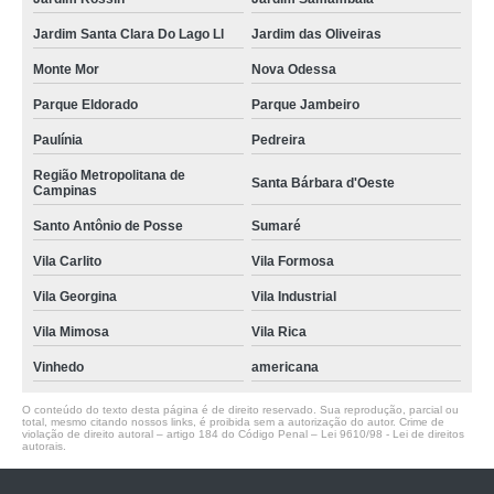
Jardim Santa Clara Do Lago Ll
Jardim das Oliveiras
Monte Mor
Nova Odessa
Parque Eldorado
Parque Jambeiro
Paulínia
Pedreira
Região Metropolitana de
Santa Bárbara d'Oeste
Campinas
Santo Antônio de Posse
Sumaré
Vila Carlito
Vila Formosa
Vila Georgina
Vila Industrial
Vila Mimosa
Vila Rica
Vinhedo
americana
O conteúdo do texto desta página é de direito reservado. Sua reprodução, parcial ou
total, mesmo citando nossos links, é proibida sem a autorização do autor. Crime de
violação de direito autoral – artigo 184 do Código Penal –
Lei 9610/98 - Lei de direitos
autorais
.