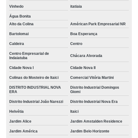
Vinhedo
itatiaia
Água Bonita
Alto da Colina
Américan Park Empresarial NR
Bartolomai
Boa Esperança
Caldeira
Centro
Centro Empresarial de
Chácara Alvorada
Indaiatuba
Cidade Nova I
Cidade Nova II
Colinas do Mosteiro de Itaici
Comercial Vitória Martini
DISTRITO INDUSTRIAL NOVA
Distrito Industrial Domingos
ERA
Giomi
Distrito Industrial João Narezzi
Distrito Industrial Nova Era
Helvétia
Itaici
Jardim Alice
Jardim Amstalden Residence
Jardim América
Jardim Belo Horizonte