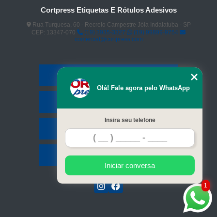
Cortpress Etiquetas E Rótulos Adesivos
Rua Turquesa, 60 - Recreio Campestre Jóia Indaiatuba - SP
CEP: 13347-070
(19) 3935-3327
(19) 99899-9754
comercial@cortpress.com
Home
Olá! Fale agora pelo WhatsApp
Serviços
Insira seu telefone
Contato
Mapa do site
Iniciar conversa
1