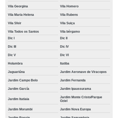
Vila Georgina
Vila Homero
Vila Maria Helena
Vila Rubens
Vila Sfeir
Vila Suiça
Vila Todos os Santos
Vila bérgamo
Dic I
Dic II
Dic III
Dic IV
Dic V
Dic VI
Holambra
Itatiba
Jaguariúna
Jardim Aeronave de Viracopos
Jardim Campo Belo
Jardim Fernanda
Jardim García
Jardim Ipaussurama
Jardim Monte Cristo/Parque
Jardim Itatiaia
Oziel
Jardim Morumbi
Jardim Nova Europa
Jardim Rossin
Jardim Samambaia