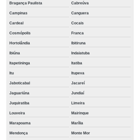
Bragança Paulista
Cabreúva
Campinas
Canguera
Cardeal
Cocais
Cosmópolis
Franca
Hortolândia
Ibitiruna
Ibiúna
Indaiatuba
Itapetininga
Itatiba
Itu
Itupeva
Jaboticabal
Jacareí
Jaguariúna
Jundiaí
Juquiratiba
Limeira
Louveira
Mairinque
Marapoama
Marília
Mendonça
Monte Mor