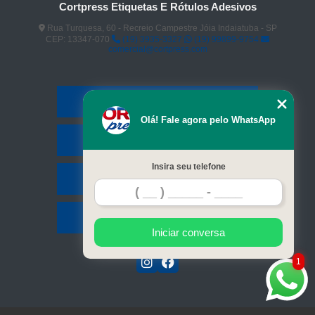
Cortpress Etiquetas E Rótulos Adesivos
Rua Turquesa, 60 - Recreio Campestre Jóia Indaiatuba - SP
CEP: 13347-070
(19) 3935-3327
(19) 99899-9754
comercial@cortpress.com
Home
Olá! Fale agora pelo WhatsApp
Serviços
Insira seu telefone
Contato
Mapa do site
Iniciar conversa
1