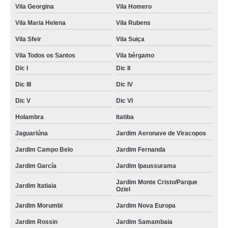
Vila Georgina
Vila Homero
Vila Maria Helena
Vila Rubens
Vila Sfeir
Vila Suiça
Vila Todos os Santos
Vila bérgamo
Dic I
Dic II
Dic III
Dic IV
Dic V
Dic VI
Holambra
Itatiba
Jaguariúna
Jardim Aeronave de Viracopos
Jardim Campo Belo
Jardim Fernanda
Jardim García
Jardim Ipaussurama
Jardim Monte Cristo/Parque
Jardim Itatiaia
Oziel
Jardim Morumbi
Jardim Nova Europa
Jardim Rossin
Jardim Samambaia