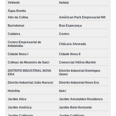
Vinhedo
itatiaia
Água Bonita
Alto da Colina
Américan Park Empresarial NR
Bartolomai
Boa Esperança
Caldeira
Centro
Centro Empresarial de
Chácara Alvorada
Indaiatuba
Cidade Nova I
Cidade Nova II
Colinas do Mosteiro de Itaici
Comercial Vitória Martini
DISTRITO INDUSTRIAL NOVA
Distrito Industrial Domingos
ERA
Giomi
Distrito Industrial João Narezzi
Distrito Industrial Nova Era
Helvétia
Itaici
Jardim Alice
Jardim Amstalden Residence
Jardim América
Jardim Belo Horizonte
Jardim California
Jardim Califórnia