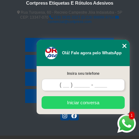
Cortpress Etiquetas E Rótulos Adesivos
Rua Turquesa, 60 - Recreio Campestre Jóia Indaiatuba - SP
CEP: 13347-070
(19) 3935-3327
(19) 99899-9754
comercial@cortpress.com
Home
Olá! Fale agora pelo WhatsApp
Serviços
Insira seu telefone
Contato
Mapa do site
Iniciar conversa
1