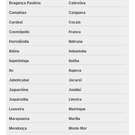
Bragança Paulista
Cabreúva
Campinas
Canguera
Cardeal
Cocais
Cosmópolis
Franca
Hortolândia
Ibitiruna
Ibiúna
Indaiatuba
Itapetininga
Itatiba
Itu
Itupeva
Jaboticabal
Jacareí
Jaguariúna
Jundiaí
Juquiratiba
Limeira
Louveira
Mairinque
Marapoama
Marília
Mendonça
Monte Mor