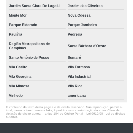
Jardim Santa Clara Do Lago Ll
Jardim das Oliveiras
Monte Mor
Nova Odessa
Parque Eldorado
Parque Jambeiro
Paulínia
Pedreira
Região Metropolitana de
Santa Bárbara d'Oeste
Campinas
Santo Antônio de Posse
Sumaré
Vila Carlito
Vila Formosa
Vila Georgina
Vila Industrial
Vila Mimosa
Vila Rica
Vinhedo
americana
O conteúdo do texto desta página é de direito reservado. Sua reprodução, parcial ou
total, mesmo citando nossos links, é proibida sem a autorização do autor. Crime de
violação de direito autoral – artigo 184 do Código Penal –
Lei 9610/98 - Lei de direitos
autorais
.