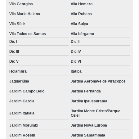
Vila Georgina
Vila Homero
Vila Maria Helena
Vila Rubens
Vila Sfeir
Vila Suiça
Vila Todos os Santos
Vila bérgamo
Dic I
Dic II
Dic III
Dic IV
Dic V
Dic VI
Holambra
Itatiba
Jaguariúna
Jardim Aeronave de Viracopos
Jardim Campo Belo
Jardim Fernanda
Jardim García
Jardim Ipaussurama
Jardim Monte Cristo/Parque
Jardim Itatiaia
Oziel
Jardim Morumbi
Jardim Nova Europa
Jardim Rossin
Jardim Samambaia