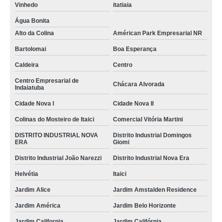
Vinhedo
itatiaia
Água Bonita
Alto da Colina
Américan Park Empresarial NR
Bartolomai
Boa Esperança
Caldeira
Centro
Centro Empresarial de
Chácara Alvorada
Indaiatuba
Cidade Nova I
Cidade Nova II
Colinas do Mosteiro de Itaici
Comercial Vitória Martini
DISTRITO INDUSTRIAL NOVA
Distrito Industrial Domingos
ERA
Giomi
Distrito Industrial João Narezzi
Distrito Industrial Nova Era
Helvétia
Itaici
Jardim Alice
Jardim Amstalden Residence
Jardim América
Jardim Belo Horizonte
Jardim California
Jardim Califórnia