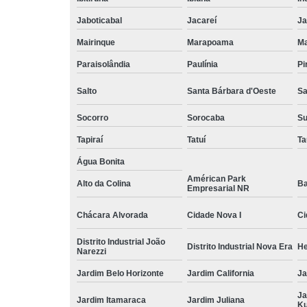
Jaboticabal
Jacareí
Ja
Mairinque
Marapoama
Ma
Paraisolândia
Paulínia
Pi
Salto
Santa Bárbara d'Oeste
Sa
Socorro
Sorocaba
S
Tapiraí
Tatuí
Ta
Água Bonita
Américan Park
Alto da Colina
Ba
Empresarial NR
Chácara Alvorada
Cidade Nova I
Ci
Distrito Industrial João
Distrito Industrial Nova Era
He
Narezzi
Jardim Belo Horizonte
Jardim California
Ja
Ja
Jardim Itamaraca
Jardim Juliana
Ku