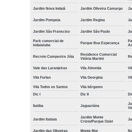
Jardim Nova Indaiá
Jardim Oliveira Camargo
Ja
Jardim Pompeia
Jardim Regina
Ja
Jardim São Fransciso
Jardim São Paulo
J
Park comercial de
Pa
Parque Boa Esperança
indaiatuba
Aq
Residence Comercial
Recreio Campestre Jóia
Re
Vitória Martini
Vale das Laranjeiras
Vila Almeida
Vi
Vila Furlan
Vila Georgina
Vi
Vila Todos os Santos
Vila bérgamo
Dic I
Dic II
Dic
Ja
Itatiba
Jaguariúna
Vi
Jardim Monte
Jardim Itatiaia
Ja
Cristo/Parque Oziel
Jardim das Oliveiras
Monte Mor
No