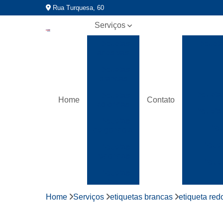
Rua Turquesa, 60
Serviços
Etiquetas
Etiquet
adesivas
Etiquetas
brancas
Etiqueta
Etiquetas
Home
Contato
coloridas
Etiqueta
Etiquetas
Etiq
de gondola
Etique
Etiquetas
redondas
Etique
Etiquetas
tag
Home
Serviços
etiquetas brancas
etiqueta re
Fitas
gomada