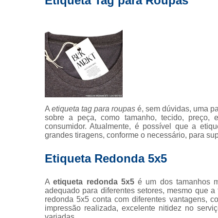
Etiqueta Tag para Roupas
Rolo de 
Rótu
A
etiqueta tag para roupas
é, sem dúvidas, uma par
sobre a peça, como tamanho, tecido, preço, en
consumidor. Atualmente, é possível que a etiq
grandes tiragens, conforme o necessário, para sup
Etiqueta Redonda 5x5
A
etiqueta redonda 5x5
é um dos tamanhos ma
adequado para diferentes setores, mesmo que a fi
redonda 5x5 conta com diferentes vantagens, c
impressão realizada, excelente nitidez no serv
variadas.