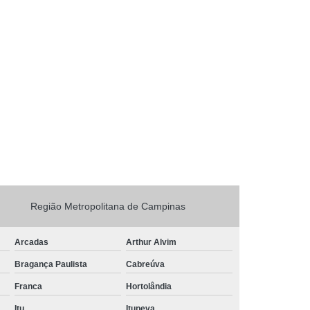
Região Metropolitana de Campinas
Arcadas
Arthur Alvim
Bragança Paulista
Cabreúva
Franca
Hortolândia
Itu
Itupeva