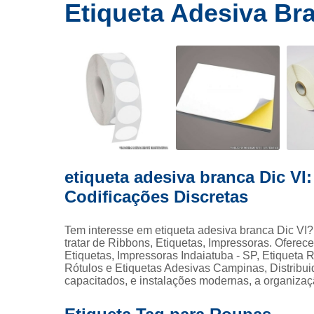
Ribbons
Etiqueta Adesiva Bra
E
de cera
Rolos de
etiquetas
Eti
Rótulo
Etiqueta
Eti
etiqueta adesiva branca Dic VI:
Etique
Codificações Discretas
Tag p
Fi
Tem interesse em etiqueta adesiva branca Dic VI?
tratar de Ribbons, Etiquetas, Impressoras. Ofere
Fita
Etiquetas, Impressoras Indaiatuba - SP, Etiqueta
Rótulos e Etiquetas Adesivas Campinas, Distribui
Ribbo
capacitados, e instalações modernas, a organizaç
Rib