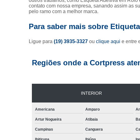
outros trabalhos, como Etiqueta Adesiva em Rolo
contato com nossa empresa, sanando assim as sua
pelo ramo com a melhor marca.
Para saber mais sobre Etiqueta
Ligue para
(19) 3935-3327
ou
clique aqui
e entre 
Regiões onde a Cortpress ate
INTERIOR
Americana
Amparo
Ar
Artur Nogueira
Atibaia
Ba
Campinas
Canguera
Ca
Ibitiruna
Ibiúna
In