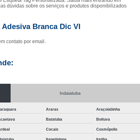
 e Etiqueta Tag Personalizada. Saiba mais entrando em
s dúvidas sobre os serviços e produtos disponibilizados
 Adesiva Branca Dic VI
em contato por email.
nde:
Indaiatuba
araquara
Araras
Araçoiabinha
caetava
Batatuba
Boituva
rdeal
Cocais
Cosmópolis
daiatuba
Itapetininga
Itatiba