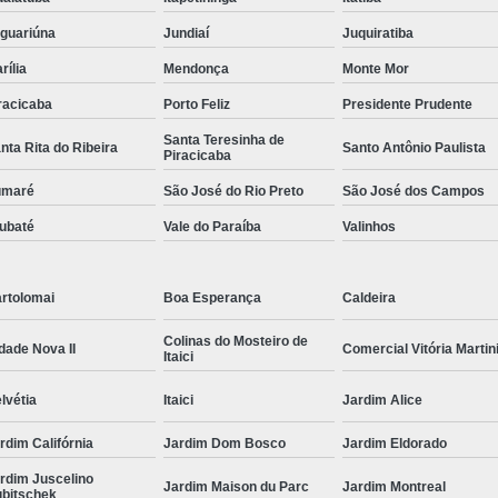
guariúna
Jundiaí
Juquiratiba
rília
Mendonça
Monte Mor
racicaba
Porto Feliz
Presidente Prudente
Santa Teresinha de
nta Rita do Ribeira
Santo Antônio Paulista
Piracicaba
umaré
São José do Rio Preto
São José dos Campos
ubaté
Vale do Paraíba
Valinhos
rtolomai
Boa Esperança
Caldeira
Colinas do Mosteiro de
dade Nova II
Comercial Vitória Martin
Itaici
lvétia
Itaici
Jardim Alice
rdim Califórnia
Jardim Dom Bosco
Jardim Eldorado
rdim Juscelino
Jardim Maison du Parc
Jardim Montreal
bitschek