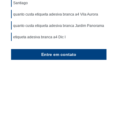
queta
Rolo de Etiqueta Adesiva
Santiago
Rolo Etiqueta Térmica
Empresa de Rótulos
quanto custa etiqueta adesiva branca a4 Vila Aurora
ja
Rótulos
Rótulos Adesivos
quanto custa etiqueta adesiva branca Jardim Panorama
dos
Rótulos de Garrafas Personalizados
etiqueta adesiva branca a4 Dic I
izar
Rótulos Personalizados
Entre em contato