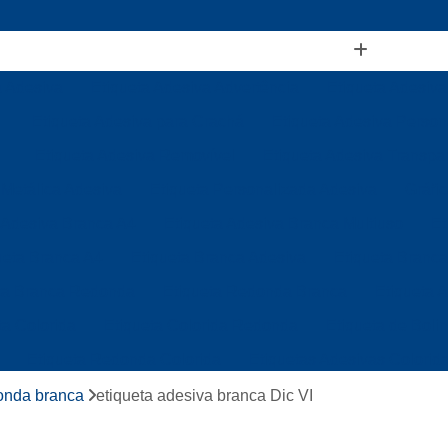
a Adesiva
Etiqueta Adesiva Advertência
Etiqueta Adesiva
Etiqueta Adesiva para Crachá
Etiqueta Adesiva Person
Etiqueta Adesiva Removível
Etiqueta Adesiva Transpa
 Metálica Adesiva
Etiqueta Personalizada Adesiva
Gráfi
 Adesiva Branca A4
Etiqueta Adesiva Branca Multiuso
Et
ueta Branca A4
Etiqueta Branca Adesiva
Etiqueta Branca
ta Branca Redonda
Etiqueta Redonda Branca
Etiqueta 
ta Colorida
Etiqueta Colorida Redonda
Etiqueta de Boli
Etiqueta Redonda Colorida
Etiquetas Adesivas Colorid
Etiquetas Coloridas para Identificação
Etiqueta de Gond
donda branca
etiqueta adesiva branca Dic VI
Etiqueta de Gondola Branca
Etiqueta de Gondola Térmic