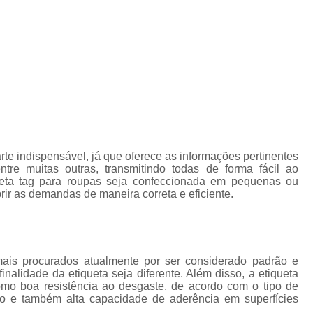
Etiqueta Adesiva Rolo
Etiqueta de Rolo
Rolo de Eti
Etiqueta Térmica
Rolo Etiqueta
Rolo Etiqueta Adesiva
Impressão de Rótulos
Impressão de Rótulos para Cerve
los Adesivos para Alimentos
Rótulos Adesivos Personaliza
Rótulos e Etiquetas Adesivas
Rótulos para Personal
te indispensável, já que oferece as informações pertinentes
tre muitas outras, transmitindo todas de forma fácil ao
ueta tag para roupas seja confeccionada em pequenas ou
rir as demandas de maneira correta e eficiente.
is procurados atualmente por ser considerado padrão e
nalidade da etiqueta seja diferente. Além disso, a etiqueta
omo boa resistência ao desgaste, de acordo com o tipo de
iço e também alta capacidade de aderência em superfícies