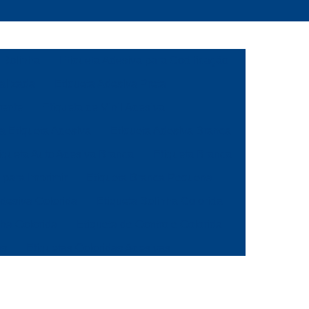
 Bolinha
Etiqueta Adesiva para Codificação
alizada
Etiqueta Adesiva Preta
rente
Etiqueta de Vinil Adesiva
ca Etiqueta Adesiva
Etiqueta Adesiva Branca
iqueta Auto Adesiva Branca
Etiqueta Branca
 para Imprimir
Etiqueta Branca Pequena
Adesiva Colorida
Etiqueta Bolinha Colorida
nha Colorida
Etiqueta de Controle Colorida
as
Etiquetas Coloridas Adesivas
ola
Etiqueta de Gondola Amarela
a
Etiqueta de Preço para Gondola