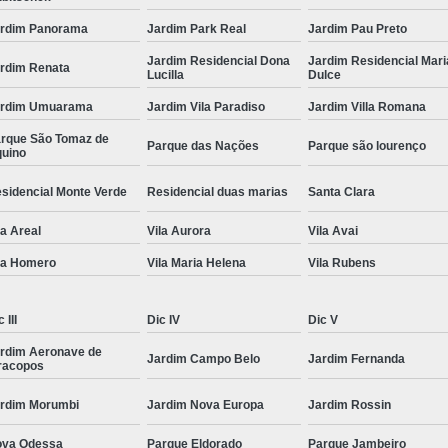
rdim Panorama
Jardim Park Real
Jardim Pau Preto
Jardim Residencial Dona
Jardim Residencial Mari
rdim Renata
Lucilla
Dulce
ardim Umuarama
Jardim Vila Paradiso
Jardim Villa Romana
rque São Tomaz de
Parque das Nações
Parque são lourenço
uino
sidencial Monte Verde
Residencial duas marias
Santa Clara
la Areal
Vila Aurora
Vila Avai
la Homero
Vila Maria Helena
Vila Rubens
 III
Dic IV
Dic V
rdim Aeronave de
Jardim Campo Belo
Jardim Fernanda
racopos
rdim Morumbi
Jardim Nova Europa
Jardim Rossin
va Odessa
Parque Eldorado
Parque Jambeiro