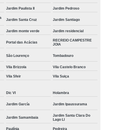
Jardim Paulista II
Jardim Pedroso
a
Jardim Santa Cruz
Jardim Santiago
Jardim monte verde
Jardim residencial
RECREIO CAMPESTRE
Portal das Acácias
JOIA
São Lourenço
Tombadouro
Vila Brizzola
Vila Castelo Branco
Vila Sfeir
Vila Suiça
Dic VI
Holambra
Jardim García
Jardim Ipaussurama
Jardim Santa Clara Do
Jardim Samambaia
Lago Ll
Paulínia
Pedreira