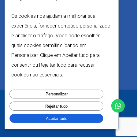
Nos siga nas Redes
Os cookies nos ajudam a melhorar sua
experiência, fornecer conteúdo personalizado
@cortpress15
e analisar o tráfego. Você pode escolher
cortpress
quais cookies permitir clicando em
Personalizar. Clique em Aceitar tudo para
consentir ou Rejeitar tudo para recusar
cookies não essenciais.
Personalizar
Rejeitar tudo
© 2025 Cortpress Etiquetas e Rótulos Adesivos. Desenvolvido por:
Agencia MAPA
Aceitar tudo