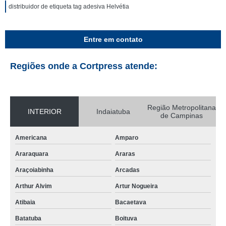
distribuidor de etiqueta tag adesiva Helvétia
Entre em contato
Regiões onde a Cortpress atende:
Região Metropolitana
INTERIOR
Indaiatuba
de Campinas
Americana
Amparo
Araraquara
Araras
Araçoiabinha
Arcadas
Arthur Alvim
Artur Nogueira
Atibaia
Bacaetava
Batatuba
Boituva