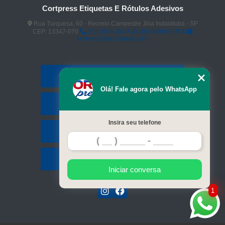
Cortpress Etiquetas E Rótulos Adesivos
Rua Turquesa, 60 - Recreio Campestre Jóia Indaiatuba - SP
CEP: 13347-070
(19) 3935-3327
(19) 99899-9754
comercial@cortpress.com
Home
Olá! Fale agora pelo WhatsApp
Serviços
Insira seu telefone
Contato
Mapa do site
Iniciar conversa
1