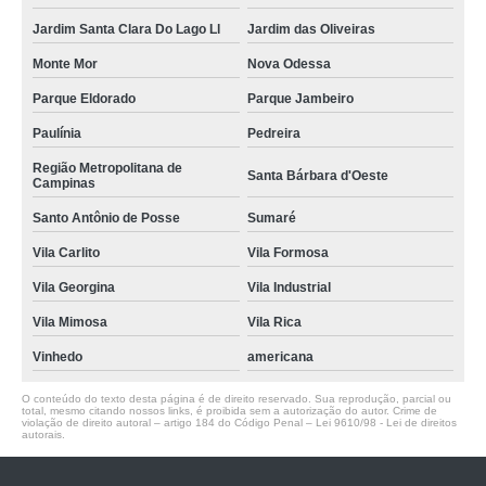
Jardim Santa Clara Do Lago Ll
Jardim das Oliveiras
Monte Mor
Nova Odessa
Parque Eldorado
Parque Jambeiro
Paulínia
Pedreira
Região Metropolitana de
Santa Bárbara d'Oeste
Campinas
Santo Antônio de Posse
Sumaré
Vila Carlito
Vila Formosa
Vila Georgina
Vila Industrial
Vila Mimosa
Vila Rica
Vinhedo
americana
O conteúdo do texto desta página é de direito reservado. Sua reprodução, parcial ou
total, mesmo citando nossos links, é proibida sem a autorização do autor. Crime de
violação de direito autoral – artigo 184 do Código Penal –
Lei 9610/98 - Lei de direitos
autorais
.