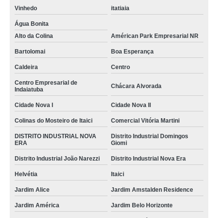
Vinhedo
itatiaia
Água Bonita
Alto da Colina
Américan Park Empresarial NR
Bartolomai
Boa Esperança
Caldeira
Centro
Centro Empresarial de
Chácara Alvorada
Indaiatuba
Cidade Nova I
Cidade Nova II
Colinas do Mosteiro de Itaici
Comercial Vitória Martini
DISTRITO INDUSTRIAL NOVA
Distrito Industrial Domingos
ERA
Giomi
Distrito Industrial João Narezzi
Distrito Industrial Nova Era
Helvétia
Itaici
Jardim Alice
Jardim Amstalden Residence
Jardim América
Jardim Belo Horizonte