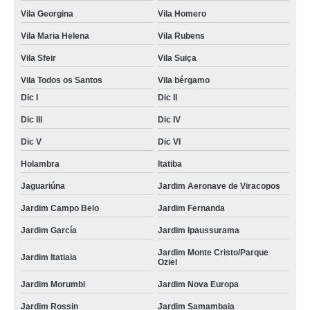
Vila Georgina
Vila Homero
Vila Maria Helena
Vila Rubens
Vila Sfeir
Vila Suiça
Vila Todos os Santos
Vila bérgamo
Dic I
Dic II
Dic III
Dic IV
Dic V
Dic VI
Holambra
Itatiba
Jaguariúna
Jardim Aeronave de Viracopos
Jardim Campo Belo
Jardim Fernanda
Jardim García
Jardim Ipaussurama
Jardim Monte Cristo/Parque
Jardim Itatiaia
Oziel
Jardim Morumbi
Jardim Nova Europa
Jardim Rossin
Jardim Samambaia