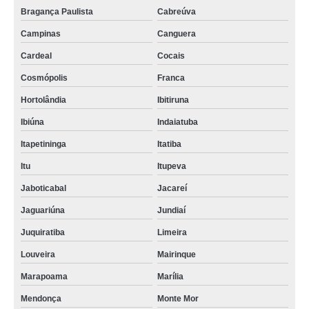
Bragança Paulista
Cabreúva
Campinas
Canguera
Cardeal
Cocais
Cosmópolis
Franca
Hortolândia
Ibitiruna
Ibiúna
Indaiatuba
Itapetininga
Itatiba
Itu
Itupeva
Jaboticabal
Jacareí
Jaguariúna
Jundiaí
Juquiratiba
Limeira
Louveira
Mairinque
Marapoama
Marília
Mendonça
Monte Mor