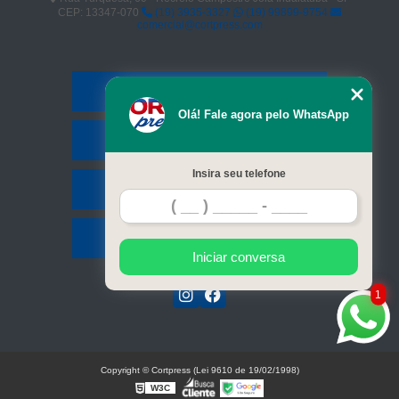
CEP: 13347-070
(19) 3935-3327
(19) 99899-9754
comercial@cortpress.com
Home
Olá! Fale agora pelo WhatsApp
Serviços
Insira seu telefone
Contato
Mapa do site
Iniciar conversa
1
Copyright © Cortpress (Lei 9610 de 19/02/1998)
W3C