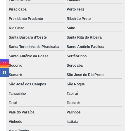
Paraisolândia
Paulínia
Piracicaba
Porto Feliz
Presidente Prudente
Ribeirão Preto
Rio Claro
Salto
Santa Bárbara d'Oeste
Santa Rita do Ribeira
Santa Teresinha de Piracicaba
Santo Antônio Paulista
Santo Antônio da Posse
Sertãozinho
Socorro
Sorocaba
Sumaré
São José do Rio Preto
São José dos Campos
São Roque
Tanquinho
Tapiraí
Tatuí
Taubaté
Vale do Paraíba
Valinhos
Vinhedo
itatiaia