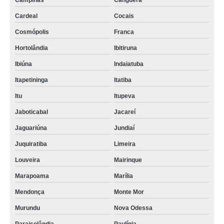
Campinas
Canguera
Cardeal
Cocais
Cosmópolis
Franca
Hortolândia
Ibitiruna
Ibiúna
Indaiatuba
Itapetininga
Itatiba
Itu
Itupeva
Jaboticabal
Jacareí
Jaguariúna
Jundiaí
Juquiratiba
Limeira
Louveira
Mairinque
Marapoama
Marília
Mendonça
Monte Mor
Murundu
Nova Odessa