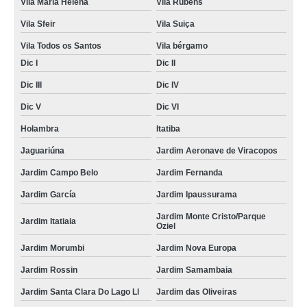
Vila Maria Helena
Vila Rubens
Vila Sfeir
Vila Suiça
Vila Todos os Santos
Vila bérgamo
Dic I
Dic II
Dic III
Dic IV
Dic V
Dic VI
Holambra
Itatiba
Jaguariúna
Jardim Aeronave de Viracopos
Jardim Campo Belo
Jardim Fernanda
Jardim García
Jardim Ipaussurama
Jardim Monte Cristo/Parque
Jardim Itatiaia
Oziel
Jardim Morumbi
Jardim Nova Europa
Jardim Rossin
Jardim Samambaia
Jardim Santa Clara Do Lago Ll
Jardim das Oliveiras