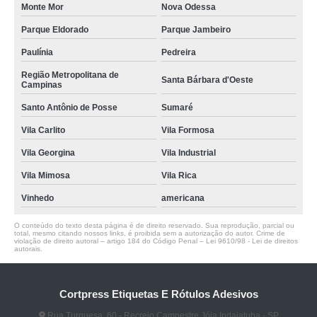
Monte Mor
Nova Odessa
Parque Eldorado
Parque Jambeiro
Paulínia
Pedreira
Região Metropolitana de
Santa Bárbara d'Oeste
Campinas
Santo Antônio de Posse
Sumaré
Vila Carlito
Vila Formosa
Vila Georgina
Vila Industrial
Vila Mimosa
Vila Rica
Vinhedo
americana
O conteúdo do texto desta página é de direito reservado. Sua reprodução, parcial ou
total, mesmo citando nossos links, é proibida sem a autorização do autor. Crime de
violação de direito autoral – artigo 184 do Código Penal –
Lei 9610/98 - Lei de direitos
autorais
.
Cortpress Etiquetas E Rótulos Adesivos
Rua Turquesa, 60 - Recreio Campestre Jóia Indaiatuba - SP