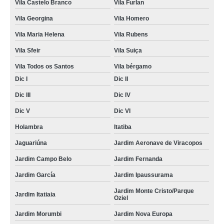
Vila Castelo Branco
Vila Furlan
Vila Georgina
Vila Homero
Vila Maria Helena
Vila Rubens
Vila Sfeir
Vila Suiça
Vila Todos os Santos
Vila bérgamo
Dic I
Dic II
Dic III
Dic IV
Dic V
Dic VI
Holambra
Itatiba
Jaguariúna
Jardim Aeronave de Viracopos
Jardim Campo Belo
Jardim Fernanda
Jardim García
Jardim Ipaussurama
Jardim Monte Cristo/Parque
Jardim Itatiaia
Oziel
Jardim Morumbi
Jardim Nova Europa