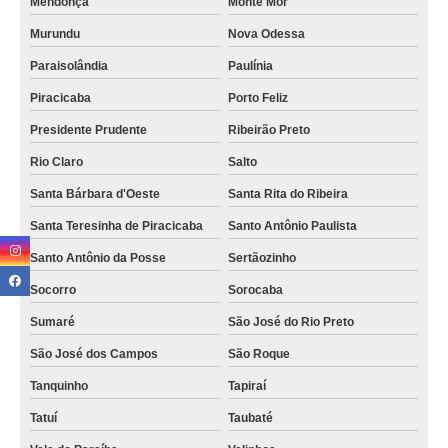
Mendonça
Monte Mor
Murundu
Nova Odessa
Paraisolândia
Paulínia
Piracicaba
Porto Feliz
Presidente Prudente
Ribeirão Preto
Rio Claro
Salto
Santa Bárbara d'Oeste
Santa Rita do Ribeira
Santa Teresinha de Piracicaba
Santo Antônio Paulista
Santo Antônio da Posse
Sertãozinho
Socorro
Sorocaba
Sumaré
São José do Rio Preto
São José dos Campos
São Roque
Tanquinho
Tapiraí
Tatuí
Taubaté