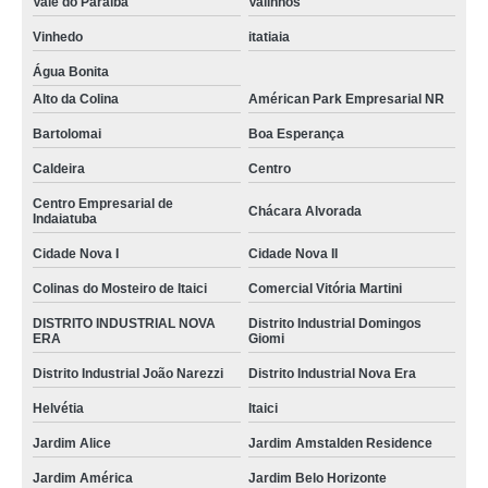
Vale do Paraíba
Valinhos
Vinhedo
itatiaia
Água Bonita
Alto da Colina
Américan Park Empresarial NR
Bartolomai
Boa Esperança
Caldeira
Centro
Centro Empresarial de
Chácara Alvorada
Indaiatuba
Cidade Nova I
Cidade Nova II
Colinas do Mosteiro de Itaici
Comercial Vitória Martini
DISTRITO INDUSTRIAL NOVA
Distrito Industrial Domingos
ERA
Giomi
Distrito Industrial João Narezzi
Distrito Industrial Nova Era
Helvétia
Itaici
Jardim Alice
Jardim Amstalden Residence
Jardim América
Jardim Belo Horizonte