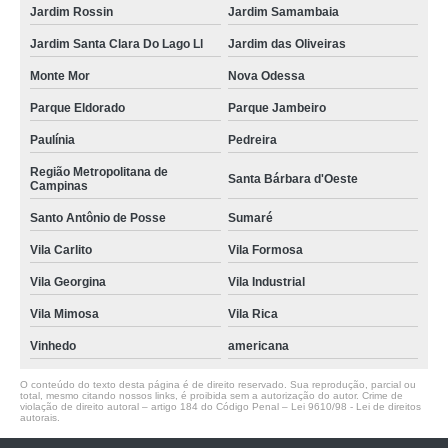
Jardim Rossin
Jardim Samambaia
Jardim Santa Clara Do Lago Ll
Jardim das Oliveiras
Monte Mor
Nova Odessa
Parque Eldorado
Parque Jambeiro
Paulínia
Pedreira
Região Metropolitana de
Santa Bárbara d'Oeste
Campinas
Santo Antônio de Posse
Sumaré
Vila Carlito
Vila Formosa
Vila Georgina
Vila Industrial
Vila Mimosa
Vila Rica
Vinhedo
americana
O conteúdo do texto desta página é de direito reservado. Sua reprodução, parcial ou
total, mesmo citando nossos links, é proibida sem a autorização do autor. Crime de
violação de direito autoral – artigo 184 do Código Penal –
Lei 9610/98 - Lei de direitos
autorais
.