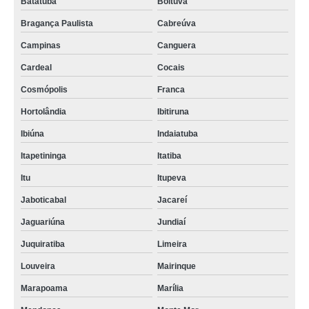
Batatuba
Boituva
Bragança Paulista
Cabreúva
Campinas
Canguera
Cardeal
Cocais
Cosmópolis
Franca
Hortolândia
Ibitiruna
Ibiúna
Indaiatuba
Itapetininga
Itatiba
Itu
Itupeva
Jaboticabal
Jacareí
Jaguariúna
Jundiaí
Juquiratiba
Limeira
Louveira
Mairinque
Marapoama
Marília