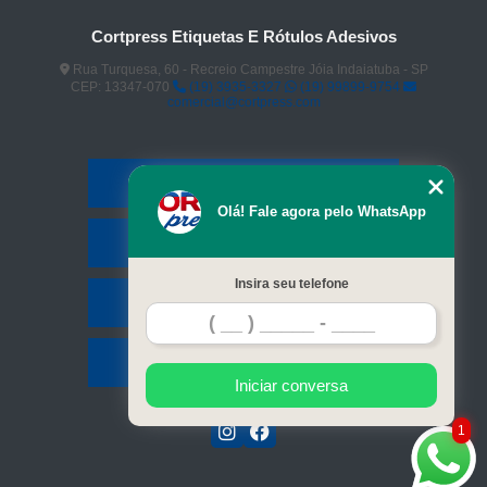
Cortpress Etiquetas E Rótulos Adesivos
Rua Turquesa, 60 - Recreio Campestre Jóia Indaiatuba - SP
CEP: 13347-070
(19) 3935-3327
(19) 99899-9754
comercial@cortpress.com
Home
Olá! Fale agora pelo WhatsApp
Serviços
Insira seu telefone
Contato
Mapa do site
Iniciar conversa
1