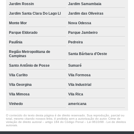
Jardim Rossin
Jardim Samambaia
Jardim Santa Clara Do Lago Ll
Jardim das Oliveiras
Monte Mor
Nova Odessa
Parque Eldorado
Parque Jambeiro
Paulínia
Pedreira
Região Metropolitana de
Santa Bárbara d'Oeste
Campinas
Santo Antônio de Posse
Sumaré
Vila Carlito
Vila Formosa
Vila Georgina
Vila Industrial
Vila Mimosa
Vila Rica
Vinhedo
americana
O conteúdo do texto desta página é de direito reservado. Sua reprodução, parcial ou
total, mesmo citando nossos links, é proibida sem a autorização do autor. Crime de
violação de direito autoral – artigo 184 do Código Penal –
Lei 9610/98 - Lei de direitos
autorais
.