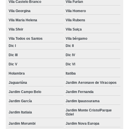
Vila Castelo Branco
Vila Furlan
Vila Georgina
Vila Homero
Vila Maria Helena
Vila Rubens
Vila Sfeir
Vila Suiça
Vila Todos os Santos
Vila bérgamo
Dic I
Dic II
Dic III
Dic IV
Dic V
Dic VI
Holambra
Itatiba
Jaguariúna
Jardim Aeronave de Viracopos
Jardim Campo Belo
Jardim Fernanda
Jardim García
Jardim Ipaussurama
Jardim Monte Cristo/Parque
Jardim Itatiaia
Oziel
Jardim Morumbi
Jardim Nova Europa