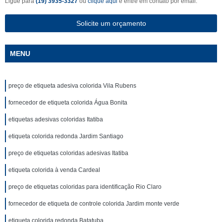
Ligue para
(19) 3935-3327
ou
clique aqui
e entre em contato por email.
Solicite um orçamento
MENU
preço de etiqueta adesiva colorida Vila Rubens
fornecedor de etiqueta colorida Água Bonita
etiquetas adesivas coloridas Itatiba
etiqueta colorida redonda Jardim Santiago
preço de etiquetas coloridas adesivas Itatiba
etiqueta colorida à venda Cardeal
preço de etiquetas coloridas para identificação Rio Claro
fornecedor de etiqueta de controle colorida Jardim monte verde
etiqueta colorida redonda Batatuba