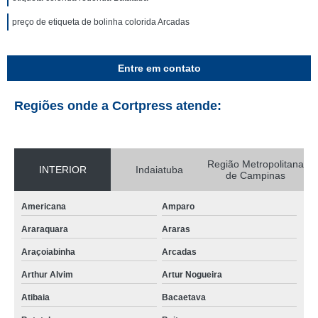
preço de etiqueta de bolinha colorida Arcadas
Entre em contato
Regiões onde a Cortpress atende:
Região Metropolitana
INTERIOR
Indaiatuba
de Campinas
Americana
Amparo
Araraquara
Araras
Araçoiabinha
Arcadas
Arthur Alvim
Artur Nogueira
Atibaia
Bacaetava