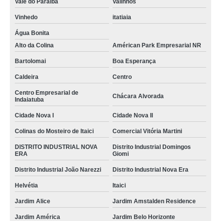
Vale do Paraíba
Valinhos
Vinhedo
itatiaia
Água Bonita
Alto da Colina
Américan Park Empresarial NR
Bartolomai
Boa Esperança
Caldeira
Centro
Centro Empresarial de
Chácara Alvorada
Indaiatuba
Cidade Nova I
Cidade Nova II
Colinas do Mosteiro de Itaici
Comercial Vitória Martini
DISTRITO INDUSTRIAL NOVA
Distrito Industrial Domingos
ERA
Giomi
Distrito Industrial João Narezzi
Distrito Industrial Nova Era
Helvétia
Itaici
Jardim Alice
Jardim Amstalden Residence
Jardim América
Jardim Belo Horizonte