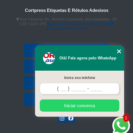
Cortpress Etiquetas E Rótulos Adesivos
Rua Turquesa, 60 - Recreio Campestre Jóia Indaiatuba - SP
CEP: 13347-070
(19) 3935-3327
(19) 99899-9754
comercial@cortpress.com
Home
Olá! Fale agora pelo WhatsApp
Serviços
Insira seu telefone
Contato
Mapa do site
Iniciar conversa
1