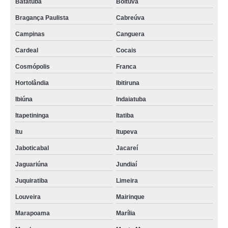
Batatuba
Boituva
Bragança Paulista
Cabreúva
Campinas
Canguera
Cardeal
Cocais
Cosmópolis
Franca
Hortolândia
Ibitiruna
Ibiúna
Indaiatuba
Itapetininga
Itatiba
Itu
Itupeva
Jaboticabal
Jacareí
Jaguariúna
Jundiaí
Juquiratiba
Limeira
Louveira
Mairinque
Marapoama
Marília