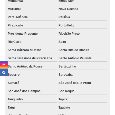
Mendonça
Monte Mor
Murundu
Nova Odessa
Paraisolândia
Paulínia
Piracicaba
Porto Feliz
Presidente Prudente
Ribeirão Preto
Rio Claro
Salto
Santa Bárbara d'Oeste
Santa Rita do Ribeira
Santa Teresinha de Piracicaba
Santo Antônio Paulista
Santo Antônio da Posse
Sertãozinho
Socorro
Sorocaba
Sumaré
São José do Rio Preto
São José dos Campos
São Roque
Tanquinho
Tapiraí
Tatuí
Taubaté