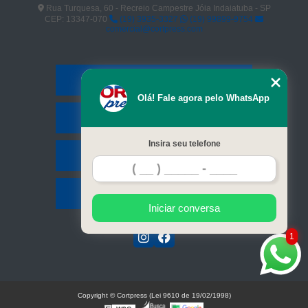
Rua Turquesa, 60 - Recreio Campestre Jóia Indaiatuba - SP
CEP: 13347-070
(19) 3935-3327
(19) 99899-9754
comercial@cortpress.com
Home
Olá! Fale agora pelo WhatsApp
Serviços
Insira seu telefone
Contato
Mapa do site
Iniciar conversa
1
Copyright © Cortpress (Lei 9610 de 19/02/1998)