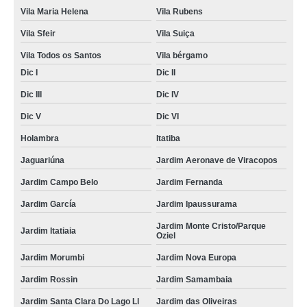
Vila Maria Helena
Vila Rubens
Vila Sfeir
Vila Suiça
Vila Todos os Santos
Vila bérgamo
Dic I
Dic II
Dic III
Dic IV
Dic V
Dic VI
Holambra
Itatiba
Jaguariúna
Jardim Aeronave de Viracopos
Jardim Campo Belo
Jardim Fernanda
Jardim García
Jardim Ipaussurama
Jardim Monte Cristo/Parque
Jardim Itatiaia
Oziel
Jardim Morumbi
Jardim Nova Europa
Jardim Rossin
Jardim Samambaia
Jardim Santa Clara Do Lago Ll
Jardim das Oliveiras