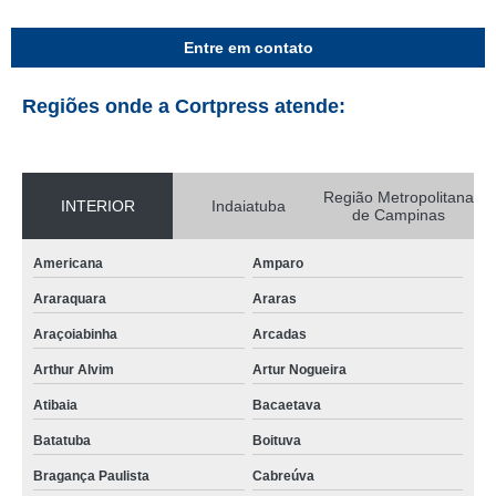
Entre em contato
Regiões onde a Cortpress atende:
Região Metropolitana
INTERIOR
Indaiatuba
de Campinas
Americana
Amparo
Araraquara
Araras
Araçoiabinha
Arcadas
Arthur Alvim
Artur Nogueira
Atibaia
Bacaetava
Batatuba
Boituva
Bragança Paulista
Cabreúva