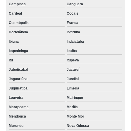
Campinas
Canguera
Cardeal
Cocais
Cosmópolis
Franca
Hortolândia
Ibitiruna
Ibiúna
Indaiatuba
Itapetininga
Itatiba
Itu
Itupeva
Jaboticabal
Jacareí
Jaguariúna
Jundiaí
Juquiratiba
Limeira
Louveira
Mairinque
Marapoama
Marília
Mendonça
Monte Mor
Murundu
Nova Odessa