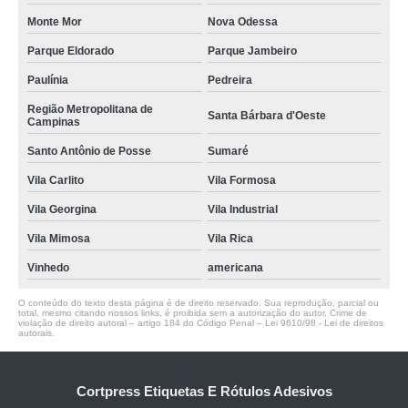
Monte Mor
Nova Odessa
Parque Eldorado
Parque Jambeiro
Paulínia
Pedreira
Região Metropolitana de
Santa Bárbara d'Oeste
Campinas
Santo Antônio de Posse
Sumaré
Vila Carlito
Vila Formosa
Vila Georgina
Vila Industrial
Vila Mimosa
Vila Rica
Vinhedo
americana
O conteúdo do texto desta página é de direito reservado. Sua reprodução, parcial ou
total, mesmo citando nossos links, é proibida sem a autorização do autor. Crime de
violação de direito autoral – artigo 184 do Código Penal –
Lei 9610/98 - Lei de direitos
autorais
.
Cortpress Etiquetas E Rótulos Adesivos