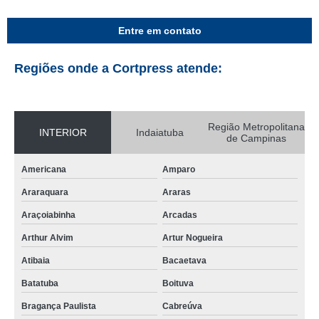
Entre em contato
Regiões onde a Cortpress atende:
Região Metropolitana
INTERIOR
Indaiatuba
de Campinas
Americana
Amparo
Araraquara
Araras
Araçoiabinha
Arcadas
Arthur Alvim
Artur Nogueira
Atibaia
Bacaetava
Batatuba
Boituva
Bragança Paulista
Cabreúva