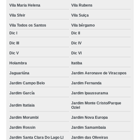
Vila Maria Helena
Vila Rubens
Vila Sfeir
Vila Suiça
Vila Todos os Santos
Vila bérgamo
Dic I
Dic II
Dic III
Dic IV
Dic V
Dic VI
Holambra
Itatiba
Jaguariúna
Jardim Aeronave de Viracopos
Jardim Campo Belo
Jardim Fernanda
Jardim García
Jardim Ipaussurama
Jardim Monte Cristo/Parque
Jardim Itatiaia
Oziel
Jardim Morumbi
Jardim Nova Europa
Jardim Rossin
Jardim Samambaia
Jardim Santa Clara Do Lago Ll
Jardim das Oliveiras