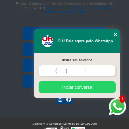
Rua Turquesa, 60 - Recreio Campestre Jóia Indaiatuba - SP
CEP: 13347-070
(19) 3935-3327
(19) 99899-9754
comercial@cortpress.com
Home
Olá! Fale agora pelo WhatsApp
Serviços
Insira seu telefone
Contato
Mapa do site
Iniciar conversa
1
Copyright © Cortpress (Lei 9610 de 19/02/1998)