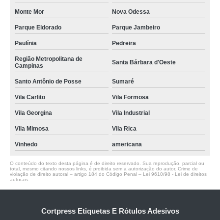
Monte Mor
Nova Odessa
Parque Eldorado
Parque Jambeiro
Paulínia
Pedreira
Região Metropolitana de
Santa Bárbara d'Oeste
Campinas
Santo Antônio de Posse
Sumaré
Vila Carlito
Vila Formosa
Vila Georgina
Vila Industrial
Vila Mimosa
Vila Rica
Vinhedo
americana
O conteúdo do texto desta página é de direito reservado. Sua reprodução, parcial ou
total, mesmo citando nossos links, é proibida sem a autorização do autor. Crime de
violação de direito autoral – artigo 184 do Código Penal –
Lei 9610/98 - Lei de direitos
autorais
.
Cortpress Etiquetas E Rótulos Adesivos