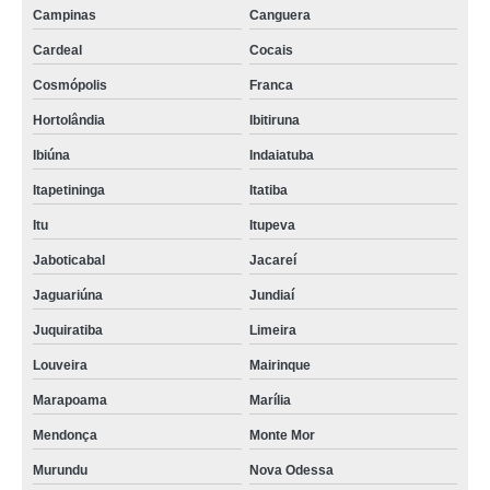
Campinas
Canguera
Cardeal
Cocais
Cosmópolis
Franca
Hortolândia
Ibitiruna
Ibiúna
Indaiatuba
Itapetininga
Itatiba
Itu
Itupeva
Jaboticabal
Jacareí
Jaguariúna
Jundiaí
Juquiratiba
Limeira
Louveira
Mairinque
Marapoama
Marília
Mendonça
Monte Mor
Murundu
Nova Odessa